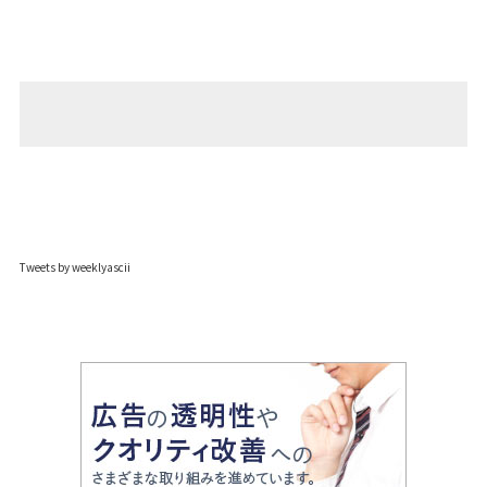
Tweets by weeklyascii