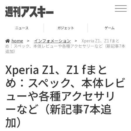
t
o
g
g
l
ニュース
ガジェット
ゲーム
e
n
a
home
>
インフォメーション
>
Xperia Z1、Z1 fまと
v
め：スペック、本体レビューや各種アクセサリーなど（新記事7本
i
追加）
g
a
t
Xperia Z1、Z1 fまと
i
o
n
め：スペック、本体レビ
ューや各種アクセサリ
ーなど（新記事7本追
加）