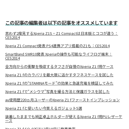
この記事の編集者は以下の記事をオススメしています
思わず2度見するXperia Z1S・Z1 Compactは日本版とココが違う：
CES2014
Xperia Z1 Compact発表 PS4連携アプリ搭載のZ1も：CES2014
SmartBand SWR10発表 Xperiaの操作も可能なライフログ端末：
CES2014
全方向からの衝撃を吸収するタフさが自慢のXperia Z1 f用ケース
Xperia Z1 fのカラバリを最大限に活かすタフネスケースを試した
Xperia Z1 fの“STAMINAモード”の効果と急速充電を検証してみた
Xperia Z1 fで“メシウマ”写真を撮る方法と保護ガラスを試した
au使用歴220ヵ月ユーザーのXperia Z1 fファーストインプレッション
Xperia Z1 fと使いたい今買えるガジェット5選
装着したままでも純正卓上ホルダーが使えるXperia Z1 f用PUレザーケ
ース
Xperia Z1 f SO-02Fは12月19日に発売予定