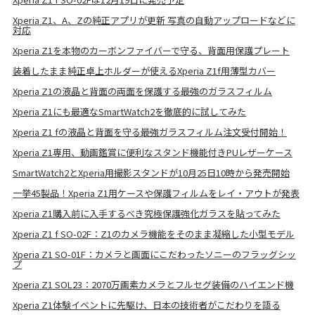
Xperia Z1、A、Zの純正アプリが更新 写真の自動アップロードなどに
対応
Xperia Z1を本物のカーボンファイバーで守る、背面用保護プレート
装着したまま純正卓上ホルダーが使えるXperia Z1f用薄型カバー
Xperia Z1の液晶と背面の両面を保護する最強のガラスフィルム
Xperia Z1にも最適なSmartWatch2を徹底的に試してみた
Xperia Z1 fの液晶と背面を守る最強ガラスフィルム注文受付開始！
Xperia Z1専用、動画鑑賞に便利なスタンド機能付きPUレザーケース
SmartWatch2とXperia用撮影スタンドが10月25日10時から発売開始
一挙45製品！Xperia Z1用ケースや保護フィルムをレイ・アウトが発表
Xperia Z1購入前に入手するべき究極保護強化ガラスを貼ってみた
Xperia Z1 f SO-02F：Z1のカメラ機能をそのまま凝縮した小型モデル
Xperia Z1 SO-01F：カメラと画面にこだわったソニーのフラッグシッ
プ
Xperia Z1 SOL23：2070万画素カメラとフルセグ装備のハイエンド機
Xperia Z1体験イベントに先駆け、日本の技術者がこだわりを語る