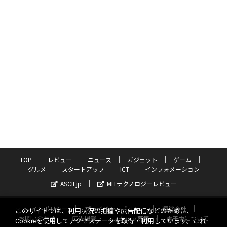
TOP
レビュー
ニュース
ガジェット
ゲーム
グルメ
スタートアップ
ICT
インフォメーション
ASCII.jp
MITテクノロジーレビュー
サイトポリシー
プライバシーポリシー
運営会社
このサイトでは、利用状況の把握や広告配信などのために、
お問い合わせ
広告掲載
スタッフ募集
電子版について
Cookieを使用してアクセスデータを取得・利用しています。これ