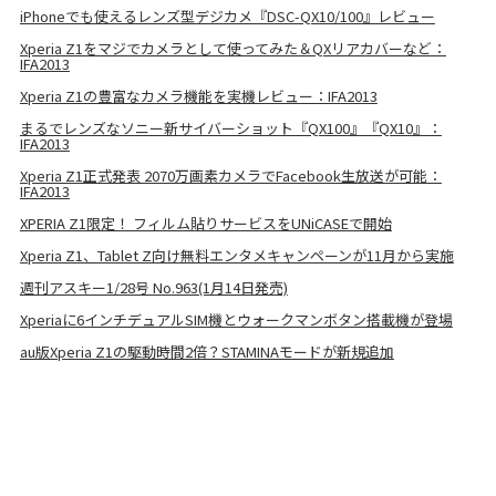
iPhoneでも使えるレンズ型デジカメ『DSC-QX10/100』レビュー
Xperia Z1をマジでカメラとして使ってみた＆QXリアカバーなど：
IFA2013
Xperia Z1の豊富なカメラ機能を実機レビュー：IFA2013
まるでレンズなソニー新サイバーショット『QX100』『QX10』：
IFA2013
Xperia Z1正式発表 2070万画素カメラでFacebook生放送が可能：
IFA2013
XPERIA Z1限定！ フィルム貼りサービスをUNiCASEで開始
Xperia Z1、Tablet Z向け無料エンタメキャンペーンが11月から実施
週刊アスキー1/28号 No.963(1月14日発売)
Xperiaに6インチデュアルSIM機とウォークマンボタン搭載機が登場
au版Xperia Z1の駆動時間2倍？STAMINAモードが新規追加