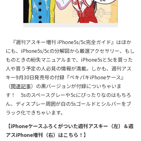
『週刊アスキー増刊 iPhone5s/5c完全ガイド』はほか
にも、iPhone5s/5cの分解図から厳選アクセサリー、もし
ものときの紛失マニュアルまで、
iPhone5sと5cを買った
人や買う予定の人必見の情報が満載。しかも、
週刊アス
キー9月30日発売号
の付録『
ペキパキiPhoneケース
』
（
関連記事
）の黒バージョンが付録についちゃいま
す！ 5sのスペースグレーや5cにぴったりなのはもちろ
ん、ディスプレー
周囲が白の5sゴールドとシルバーをブ
ラック化できちゃいます。
【iPhoneケースふろくがついた週刊アスキー（左）＆週
アスiPhone増刊（右）はこちら！】