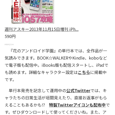
週刊アスキー2013年11月15日増刊 iPh...
590円
『花のアンドロイド学園』の単行本では、全作品が一
気読みできます。
BOOK
☆
WALKERやKindle、koboなど
で電子版も配信中。
i
Books版も配信スタートし、iPadで
も読めます。
詳細なキャラクター設定は
こちら
に掲載中
です。
単行本発売を記念して運用中の
公式Twitter
では、キ
ャラたちの日常生活が垣間見えたり、直接お返事がもら
えることもあるかも!?
特製Twitterアイコンも配布中
で
す。ぜひダウンロードして使ってくださいね。
また、ア