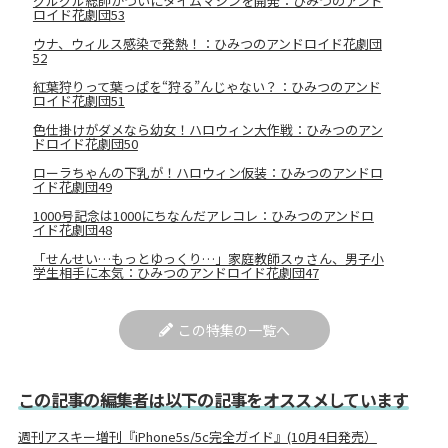
グルグル総帥がついにタイムマシンを開発：ひみつのアンド
ロイド花劇団53
ウナ、ウィルス感染で発熱！：ひみつのアンドロイド花劇団
52
紅葉狩りって葉っぱを“狩る”んじゃない？：ひみつのアンド
ロイド花劇団51
色仕掛けがダメなら幼女！ハロウィン大作戦：ひみつのアン
ドロイド花劇団50
ローラちゃんの下乳が！ハロウィン仮装：ひみつのアンドロ
イド花劇団49
1000号記念は1000にちなんだアレコレ：ひみつのアンドロ
イド花劇団48
「せんせい…もっとゆっくり…」家庭教師スゥさん、男子小
学生相手に本気：ひみつのアンドロイド花劇団47
この特集の一覧へ
この記事の編集者は以下の記事をオススメしています
週刊アスキー増刊『iPhone5s/5c完全ガイド』(10月4日発売）