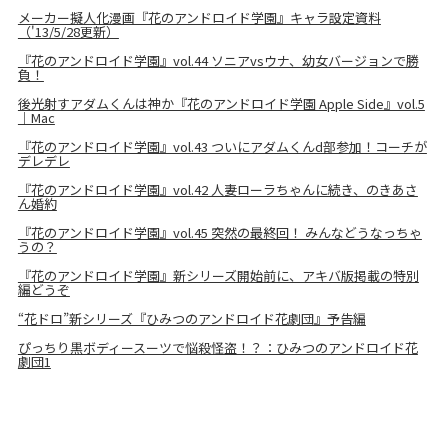
メーカー擬人化漫画『花のアンドロイド学園』キャラ設定資料
（'13/5/28更新）
『花のアンドロイド学園』vol.44 ソニアvsウナ、幼女バージョンで勝
負！
後光射すアダムくんは神か『花のアンドロイド学園 Apple Side』vol.5
｜Mac
『花のアンドロイド学園』vol.43 ついにアダムくんd部参加！コーチが
デレデレ
『花のアンドロイド学園』vol.42 人妻ローラちゃんに続き、のきあさ
ん婚約
『花のアンドロイド学園』vol.45 突然の最終回！ みんなどうなっちゃ
うの？
『花のアンドロイド学園』新シリーズ開始前に、アキバ版掲載の特別
編どうぞ
“花ドロ”新シリーズ『ひみつのアンドロイド花劇団』予告編
ぴっちり黒ボディースーツで悩殺怪盗！？：ひみつのアンドロイド花
劇団1