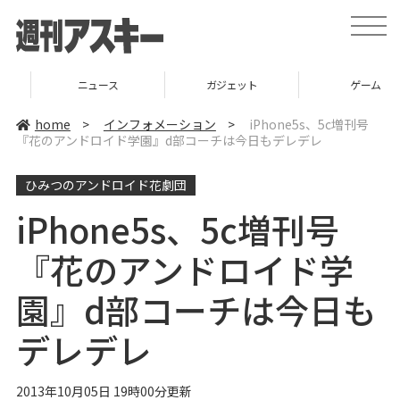
t
o
g
g
l
ニュース
ガジェット
ゲーム
e
n
a
home
>
インフォメーション
>
iPhone5s、5c増刊号
v
『花のアンドロイド学園』d部コーチは今日もデレデレ
i
g
a
ひみつのアンドロイド花劇団
t
i
o
iPhone5s、5c増刊号
n
『花のアンドロイド学
園』d部コーチは今日も
デレデレ
2013年10月05日 19時00分更新