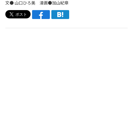
文●
山口ひろ美
漫画●
加山紀章