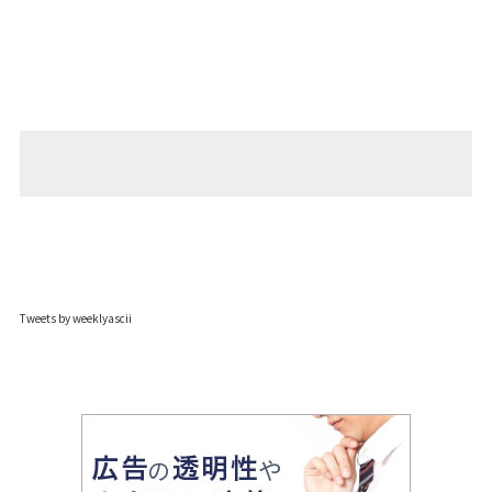
Tweets by weeklyascii