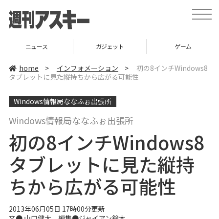
t
o
g
g
l
ニュース
ガジェット
ゲーム
e
n
a
home
>
インフォメーション
>
初の8インチWindows8
v
タブレットに見た縦持ちから広がる可能性
i
g
a
Windows情報局ななふぉ出張所
t
i
o
Windows情報局ななふぉ出張所
n
初の8インチWindows8
タブレットに見た縦持
ちから広がる可能性
2013年06月05日 17時00分更新
文●
山口健太
編集●
ジャイアン鈴木