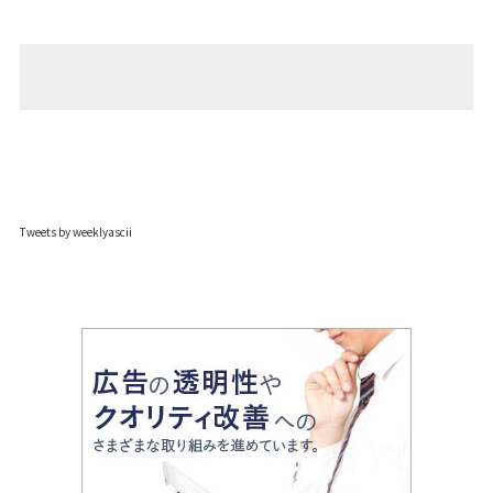
Tweets by weeklyascii