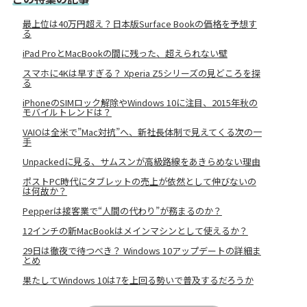
最上位は40万円超え？日本版Surface Bookの価格を予想す
る
iPad ProとMacBookの間に残った、超えられない壁
スマホに4Kは早すぎる？ Xperia Z5シリーズの見どころを探
る
iPhoneのSIMロック解除やWindows 10に注目、2015年秋の
モバイルトレンドは？
VAIOは全米で”Mac対抗”へ、新社長体制で見えてくる次の一
手
Unpackedに見る、サムスンが高級路線をあきらめない理由
ポストPC時代にタブレットの売上が依然として伸びないの
は何故か？
Pepperは接客業で“人間の代わり”が務まるのか？
12インチの新MacBookはメインマシンとして使えるか？
29日は徹夜で待つべき？ Windows 10アップデートの詳細ま
とめ
果たしてWindows 10は7を上回る勢いで普及するだろうか