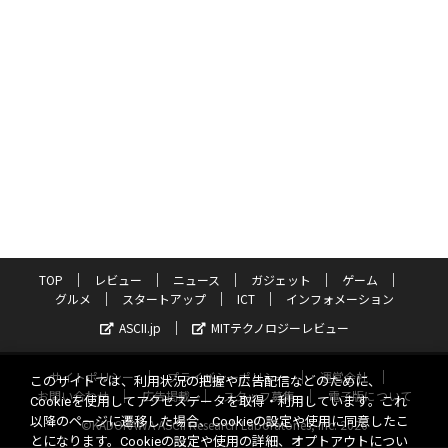
TOP
レビュー
ニュース
ガジェット
ゲーム
グルメ
スタートアップ
ICT
インフォメーション
ASCII.jp
MITテクノロジーレビュー
サイトポリシー
プライバシーポリシー
運営会社
このサイトでは、利用状況の把握や広告配信などのために、
お問い合わせ
広告掲載
スタッフ募集
電子版について
Cookieを使用してアクセスデータを取得・利用しています。これ
以降のページに遷移した場合、Cookieの設定や使用に同意したこ
©KADOKAWA ASCII Research Laboratories, Inc. 2026
とになります。Cookieの設定や使用の詳細、オプトアウトについ