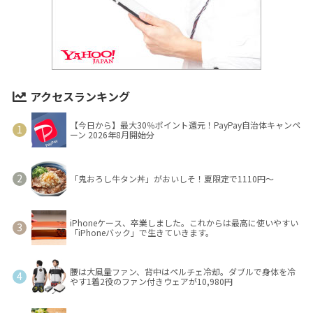
アクセスランキング
【今日から】最大30％ポイント還元！PayPay自治体キャンペ
ーン 2026年8月開始分
「鬼おろし牛タン丼」がおいしそ！夏限定で1110円～
iPhoneケース、卒業しました。これからは最高に使いやすい
「iPhoneバック」で生きていきます。
腰は大風量ファン、背中はペルチェ冷却。ダブルで身体を冷
やす1着2役のファン付きウェアが10,980円