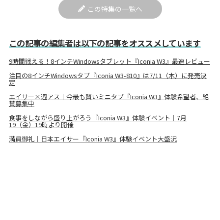
この特集の一覧へ
この記事の編集者は以下の記事をオススメしています
9時間戦える！8インチWindowsタブレット『Iconia W3』最速レビュー
注目の8インチWindowsタブ『Iconia W3-810』は7/11（木）に発売決
定
エイサー×週アス｜今最も賢いミニタブ『Iconia W3』体験希望者、絶
賛募集中
食事をしながら盛り上がろう『Iconia W3』体験イベント｜7月
19（金）19時より開催
満員御礼｜日本エイサー『Iconia W3』体験イベント大盛況