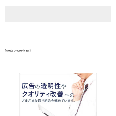
Tweets by weeklyascii