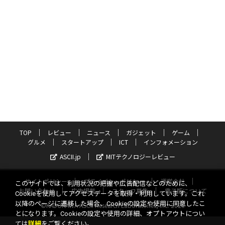
TOP
レビュー
ニュース
ガジェット
ゲーム
グルメ
スタートアップ
ICT
インフォメーション
ASCII.jp
MITテクノロジーレビュー
サイトポリシー
プライバシーポリシー
運営会社
このサイトでは、利用状況の把握や広告配信などのために、
お問い合わせ
広告掲載
スタッフ募集
電子版について
Cookieを使用してアクセスデータを取得・利用しています。これ
以降のページに遷移した場合、Cookieの設定や使用に同意したこ
©KADOKAWA ASCII Research Laboratories, Inc. 2026
とになります。Cookieの設定や使用の詳細、オプトアウトについ
ては
詳細
をご覧ください。