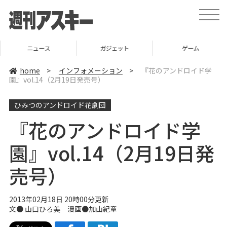
t
o
g
g
l
ニュース
ガジェット
ゲーム
e
n
a
home
>
インフォメーション
>
『花のアンドロイド学
v
園』vol.14（2月19日発売号）
i
g
a
ひみつのアンドロイド花劇団
t
i
o
『花のアンドロイド学
n
園』vol.14（2月19日発
売号）
2013年02月18日 20時00分更新
文●
山口ひろ美
漫画●
加山紀章