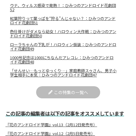
ウナ、ウィルス感染で発熱！：ひみつのアンドロイド花劇団
52
紅葉狩りって葉っぱを“狩る”んじゃない？：ひみつのアンド
ロイド花劇団51
色仕掛けがダメなら幼女！ハロウィン大作戦：ひみつのアン
ドロイド花劇団50
ローラちゃんの下乳が！ハロウィン仮装：ひみつのアンドロ
イド花劇団49
1000号記念は1000にちなんだアレコレ：ひみつのアンドロ
イド花劇団48
「せんせい…もっとゆっくり…」家庭教師スゥさん、男子小
学生相手に本気：ひみつのアンドロイド花劇団47
この特集の一覧へ
この記事の編集者は以下の記事をオススメしています
『花のアンドロイド学園』vol.13（2月12日発売号）
『花のアンドロイド学園』vol.12（2月5日発売号）