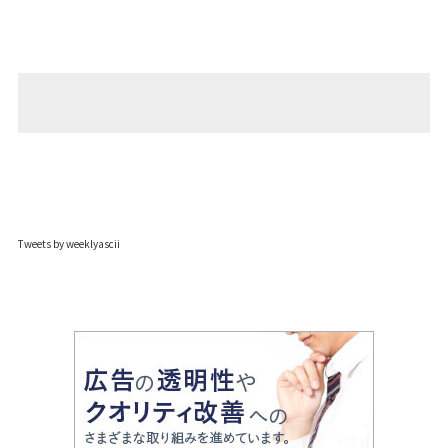
Tweets by weeklyascii