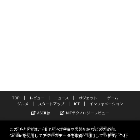
TOP
レビュー
ニュース
ガジェット
ゲーム
グルメ
スタートアップ
ICT
インフォメーション
ASCII.jp
MITテクノロジーレビュー
サイトポリシー
プライバシーポリシー
運営会社
このサイトでは、利用状況の把握や広告配信などのために、
お問い合わせ
広告掲載
スタッフ募集
電子版について
Cookieを使用してアクセスデータを取得・利用しています。これ