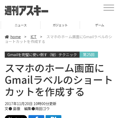
t
o
g
g
l
ニュース
ガジェット
ゲーム
e
n
a
home
>
ICT
>
スマホのホーム画面にGmailラベルのシ
v
ョートカットを作成する
i
g
a
Gmailを完璧に使い倒す（秘）テクニック
第25回
t
i
o
スマホのホーム画面に
n
Gmailラベルのショート
カットを作成する
2017年11月20日 10時00分更新
文● 島徹 編集●南田ゴウ