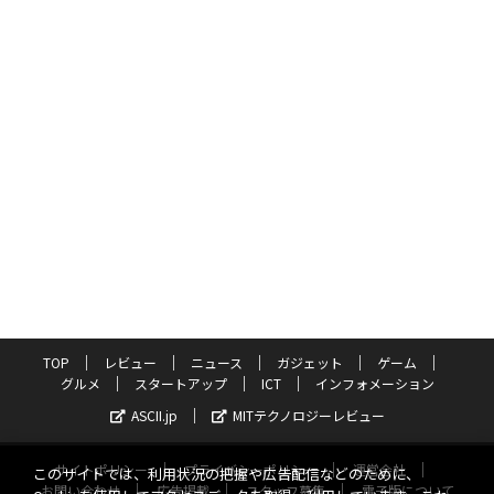
TOP
レビュー
ニュース
ガジェット
ゲーム
グルメ
スタートアップ
ICT
インフォメーション
ASCII.jp
MITテクノロジーレビュー
サイトポリシー
プライバシーポリシー
運営会社
このサイトでは、利用状況の把握や広告配信などのために、
お問い合わせ
広告掲載
スタッフ募集
電子版について