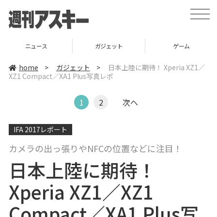
t
o
g
g
l
ニュース
ガジェット
ゲーム
e
n
a
home
>
ガジェット
>
日本上陸に期待！ Xperia XZ1／
v
XZ1 Compact／XA1 Plus写真レポ
i
g
a
t
1
2
次へ
i
o
n
IFA 2017レポート
カメラの出っ張りやNFCの位置などに注目！
日本上陸に期待！
Xperia XZ1／XZ1
Compact／XA1 Plus写