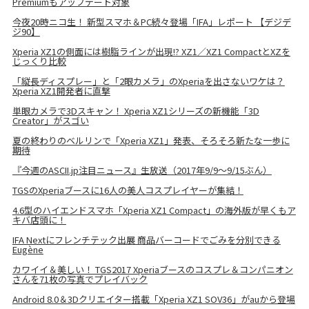
Premiumもアップデート対象
今夜20時ニコ生！ 新型スマホ＆PC続々登場「IFA」レポート 【デジデ
ジ90】
Xperia XZ1の側面には樹脂ラインが出現!? XZ1／XZ1 CompactとXZを
じっくり比較
「縦長ディスプレー」と「2眼カメラ」のXperiaを出さないワケは？
Xperia XZ1開発者に直撃
単眼カメラで3Dスキャン！ Xperia XZ1シリーズの新機能「3D
Creator」がスゴい
夏の終わりのベルリンで「Xperia XZ1」発表、そろそろ新たな一歩に
期待
『今週のASCII.jp注目ニュース』生放送（2017年9/9～9/15ぶん）
TGSのXperiaブースに16人の美人コスプレイヤーが集結！
4.6型のハイエンドスマホ「Xperia XZ1 Compact」の海外版が早くもア
キバ店頭に！
IFA Nextにフレンチテック出展 商品バーコードでごみを分別できる
Eugène
カワイイ＆美しい！ TGS2017 Xperiaブースのコスプレ＆コンパニオン
さんを71枚の写真でプレイバック
Android 8.0＆3Dクリエイター搭載「Xperia XZ1 SOV36」がauから登場