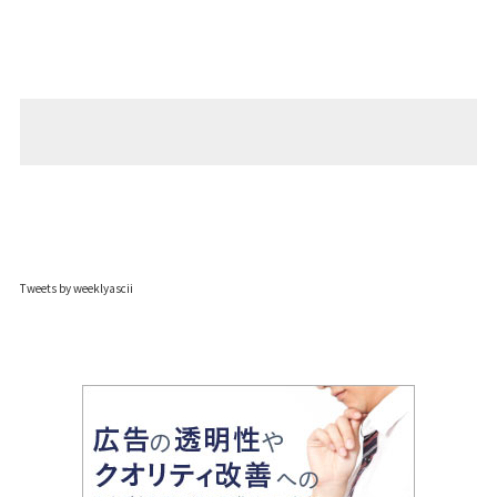
Tweets by weeklyascii