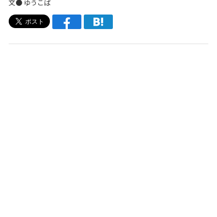
文●
ゆうこば