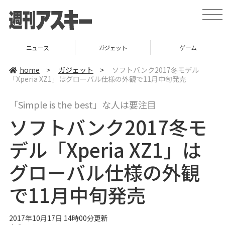
t
o
g
g
l
ニュース
ガジェット
ゲーム
e
n
a
home
>
ガジェット
>
ソフトバンク2017冬モデル
v
「Xperia XZ1」はグローバル仕様の外観で11月中旬発売
i
g
a
「Simple is the best」な人は要注目
t
i
ソフトバンク2017冬モ
o
n
デル「Xperia XZ1」は
グローバル仕様の外観
で11月中旬発売
2017年10月17日 14時00分更新