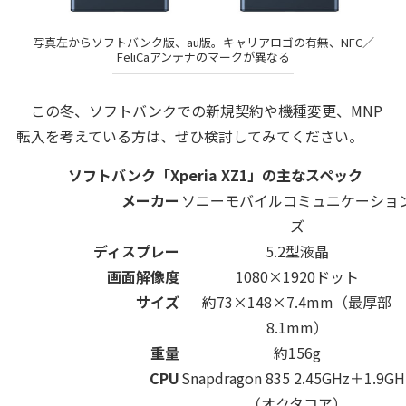
写真左からソフトバンク版、au版。キャリアロゴの有無、NFC／
FeliCaアンテナのマークが異なる
この冬、ソフトバンクでの新規契約や機種変更、MNP
転入を考えている方は、ぜひ検討してみてください。
ソフトバンク「Xperia XZ1」の主なスペック
メーカー
ソニーモバイルコミュニケーショ
ズ
ディスプレー
5.2型液晶
画面解像度
1080×1920ドット
サイズ
約73×148×7.4mm（最厚部
8.1mm）
重量
約156g
CPU
Snapdragon 835 2.45GHz＋1.9GH
（オクタコア）