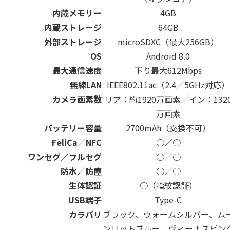
内蔵メモリー
4GB
内蔵ストレージ
64GB
外部ストレージ
microSDXC（最大256GB）
OS
Android 8.0
最大通信速度
下り最大612Mbps
無線LAN
IEEE802.11ac（2.4／5GHz対応）
カメラ画素数
リア：約1920万画素／イン：132
万画素
バッテリー容量
2700mAh（交換不可）
FeliCa／NFC
○／○
ワンセグ／フルセグ
○／○
防水／防塵
○／○
生体認証
○（指紋認証）
USB端子
Type-C
カラバリ
ブラック、ウォームシルバー、ム
ンリットブルー、ヴィーナスピン