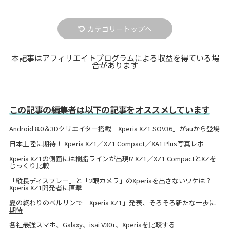
カテゴリートップへ
本記事はアフィリエイトプログラムによる収益を得ている場
合があります
この記事の編集者は以下の記事をオススメしています
Android 8.0＆3Dクリエイター搭載「Xperia XZ1 SOV36」がauから登場
日本上陸に期待！ Xperia XZ1／XZ1 Compact／XA1 Plus写真レポ
Xperia XZ1の側面には樹脂ラインが出現!? XZ1／XZ1 CompactとXZを
じっくり比較
「縦長ディスプレー」と「2眼カメラ」のXperiaを出さないワケは？
Xperia XZ1開発者に直撃
夏の終わりのベルリンで「Xperia XZ1」発表、そろそろ新たな一歩に
期待
各社最強スマホ、Galaxy、isai V30+、Xperiaを比較する