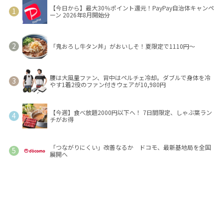
【今日から】最大30％ポイント還元！PayPay自治体キャンペ
ーン 2026年8月開始分
「鬼おろし牛タン丼」がおいしそ！夏限定で1110円～
腰は大風量ファン、背中はペルチェ冷却。ダブルで身体を冷
やす1着2役のファン付きウェアが10,980円
【今週】食べ放題2000円以下へ！ 7日間限定、しゃぶ葉ラン
チがお得
「つながりにくい」改善なるか ドコモ、最新基地局を全国
展開へ