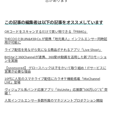
合があります
この記事の編集者は以下の記事をオススメしています
QRコードをスキャンするだけで買い物できる『PRIMO』
THECOOとBIJIN&#38;Co.が提携「地元美人」インフルエンサー同時起
用が可能に
ライブ配信を見ながら気になる商品ポチれるアプリ「Live Shop!」
BitStarと360Channelが連携、360度VR動画を活用した新プロモーショ
ンを実施
【sponsored】 グロースハックは汗をかいて取り組め！ITサービスに
営業が必要な理由
10代に人気のスマホライブ配信にカラオケ機能搭載「MixChannel
LIVE」登場
ヴィジュアル系バンド応援アプリ「VisUnite」応援数“500万LO▽E” 突
破！
人気インフルエンサー多数所属のマネジメントプロダクション開設