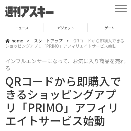
t
o
g
g
l
ニュース
ガジェット
ゲーム
e
n
a
home
>
スタートアップ
>
QRコードから即購入できる
v
ショッピングアプリ「PRIMO」アフィリエイトサービス始動
i
g
a
インフルエンサーになって、お気に入り商品を売れ
t
i
る
o
n
QRコードから即購入で
きるショッピングアプ
リ「PRIMO」アフィリ
エイトサービス始動