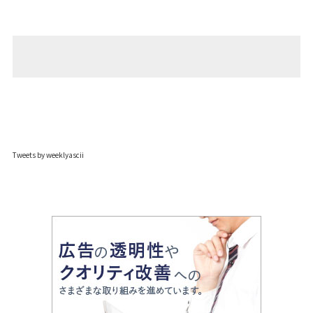
Tweets by weeklyascii