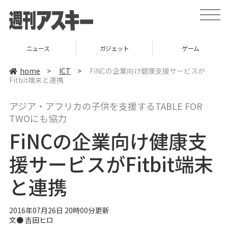
t
o
g
g
l
ニュース
ガジェット
ゲーム
e
n
a
home
>
ICT
>
FiNCの企業向け健康支援サービスが
v
Fitbit端末と連携
i
g
a
アジア・アフリカの子供を支援するTABLE FOR
t
i
TWOにも協力
o
n
FiNCの企業向け健康支
援サービスがFitbit端末
と連携
2016年07月26日 20時00分更新
文● 吉田ヒロ