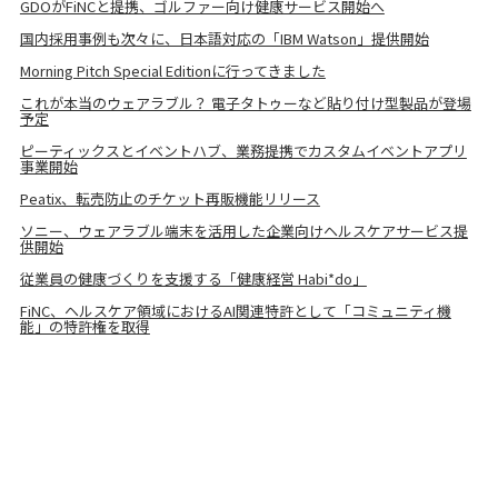
GDOがFiNCと提携、ゴルファー向け健康サービス開始へ
国内採用事例も次々に、日本語対応の「IBM Watson」提供開始
Morning Pitch Special Editionに行ってきました
これが本当のウェアラブル？ 電子タトゥーなど貼り付け型製品が登場
予定
ピーティックスとイベントハブ、業務提携でカスタムイベントアプリ
事業開始
Peatix、転売防止のチケット再販機能リリース
ソニー、ウェアラブル端末を活用した企業向けヘルスケアサービス提
供開始
従業員の健康づくりを支援する「健康経営 Habi*do」
FiNC、ヘルスケア領域におけるAI関連特許として「コミュニティ機
能」の特許権を取得