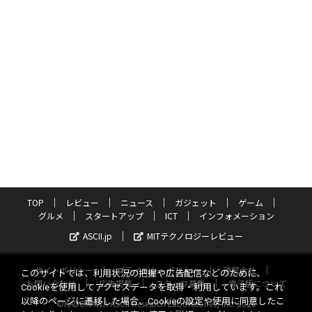
TOP
レビュー
ニュース
ガジェット
ゲーム
グルメ
スタートアップ
ICT
インフォメーション
ASCII.jp
MITテクノロジーレビュー
サイトポリシー
プライバシーポリシー
運営会社
このサイトでは、利用状況の把握や広告配信などのために、
お問い合わせ
広告掲載
スタッフ募集
電子版について
Cookieを使用してアクセスデータを取得・利用しています。これ
以降のページに遷移した場合、Cookieの設定や使用に同意したこ
©KADOKAWA ASCII Research Laboratories, Inc. 2026