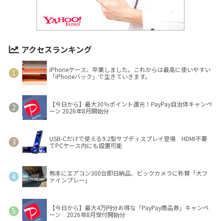
アクセスランキング
iPhoneケース、卒業しました。これからは最高に使いやすい
「iPhoneバック」で生きていきます。
【今日から】最大30％ポイント還元！PayPay自治体キャンペ
ーン 2026年8月開始分
USB-Cだけで使える9.2型サブディスプレイ登場 HDMI不要
でPCケース内にも設置可能
熊本にエアコン300台即日納品、ビックカメラに称賛「大フ
ァインプレー」
【今日から】最大4万円分お得な「PayPay商品券」キャンペ
ーン 2026年8月受付開始分