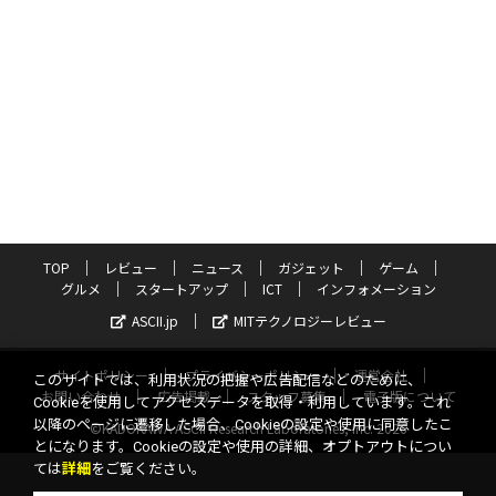
TOP
レビュー
ニュース
ガジェット
ゲーム
グルメ
スタートアップ
ICT
インフォメーション
ASCII.jp
MITテクノロジーレビュー
サイトポリシー
プライバシーポリシー
運営会社
このサイトでは、利用状況の把握や広告配信などのために、
お問い合わせ
広告掲載
スタッフ募集
電子版について
Cookieを使用してアクセスデータを取得・利用しています。これ
以降のページに遷移した場合、Cookieの設定や使用に同意したこ
©KADOKAWA ASCII Research Laboratories, Inc. 2026
とになります。Cookieの設定や使用の詳細、オプトアウトについ
ては
詳細
をご覧ください。