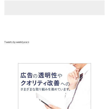
Tweets by weeklyascii