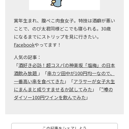
寅年生まれ、腹ぺこ肉食女子。特技は酒癖が悪い
ことで、のび太君同様どこでも寝られる。30歳
になるまでにストリップを見に行きたい。
Facebook
やってます！
人気の記事：
「
酒好き必訪！超コスパの神楽坂「塩梅」の日本
酒飲み放題
」「
串カツ田中が100円均一なので、
一番高い串を食べてきた
」「
アラサーが女子大生
にまんまと成りすませるか試してみた
」「
“噂の
ダイソー100円ワインを飲んでみた
」
この記事をシェアしよう