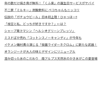
年の数だけ焼き鳥が無料！「くふ楽」の誕生日サービスがヤバイ
不二家「ミルキー」炭酸飲料に ペコちゃんもニッコリ
伝説の「ガチョウビール」日本初上陸！ひゃっほー!!
「枝豆と私、どっちが好きですか？」←は？
シャープ青汁マシン「ヘルシオグリーンプレッソ」
ミスドばか売れ「コットンスノーキャンディ」が今年も
イケメン磯村勇斗演じる「仮面ライダーネクロム」に新たな武器！
オランジーナが大人の味とデザインにリニューアル
澄み切った氷のこだわり 南アルプス天然水のかき氷がこの夏登場