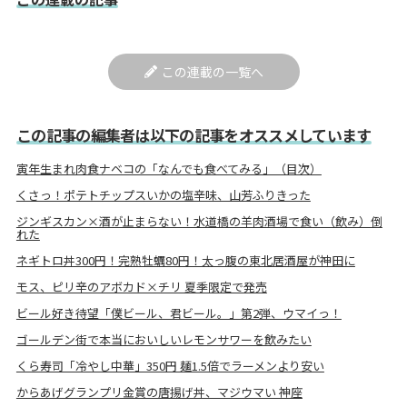
この連載の一覧へ
この記事の編集者は以下の記事をオススメしています
寅年生まれ肉食ナベコの「なんでも食べてみる」（目次）
くさっ！ポテトチップスいかの塩辛味、山芳ふりきった
ジンギスカン×酒が止まらない！水道橋の羊肉酒場で食い（飲み）倒
れた
ネギトロ丼300円！完熟牡蠣80円！太っ腹の東北居酒屋が神田に
モス、ピリ辛のアボカド×チリ 夏季限定で発売
ビール好き待望「僕ビール、君ビール。」第2弾、ウマイっ！
ゴールデン街で本当においしいレモンサワーを飲みたい
くら寿司「冷やし中華」350円 麺1.5倍でラーメンより安い
からあげグランプリ金賞の唐揚げ丼、マジウマい 神座