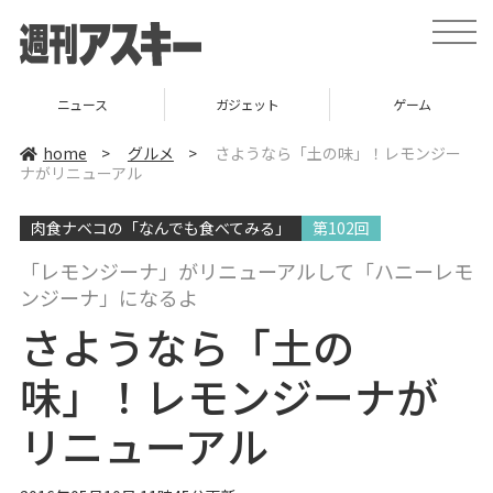
t
o
g
g
l
ニュース
ガジェット
ゲーム
e
n
a
home
>
グルメ
>
さようなら「土の味」！レモンジー
v
ナがリニューアル
i
g
a
肉食ナベコの「なんでも食べてみる」
第102回
t
i
o
「レモンジーナ」がリニューアルして「ハニーレモ
n
ンジーナ」になるよ
さようなら「土の
味」！レモンジーナが
リニューアル