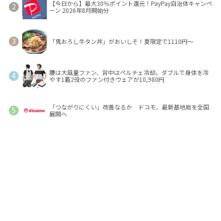
【今日から】最大30％ポイント還元！PayPay自治体キャンペ
ーン 2026年8月開始分
「鬼おろし牛タン丼」がおいしそ！夏限定で1110円～
腰は大風量ファン、背中はペルチェ冷却。ダブルで身体を冷
やす1着2役のファン付きウェアが10,980円
「つながりにくい」改善なるか ドコモ、最新基地局を全国
展開へ