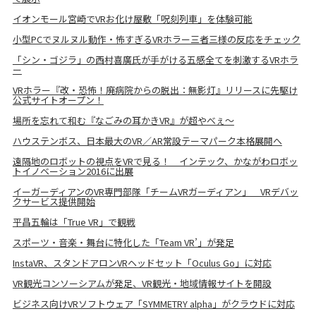
イオンモール宮崎でVRお化け屋敷「呪刻列車」を体験可能
小型PCでヌルヌル動作・怖すぎるVRホラー三者三様の反応をチェック
「シン・ゴジラ」の西村喜廣氏が手がける五感全てを刺激するVRホラ
ー
VRホラー『改・恐怖！廃病院からの脱出：無影灯』リリースに先駆け
公式サイトオープン！
場所を忘れて和む『なごみの耳かきVR』が超やべぇ～
ハウステンボス、日本最大のVR／AR常設テーマパーク本格展開へ
遠隔地のロボットの視点をVRで見る！ インテック、かながわロボッ
トイノベーション2016に出展
イーガーディアンのVR専門部隊「チームVRガーディアン」 VRデバッ
クサービス提供開始
平昌五輪は「True VR」で観戦
スポーツ・音楽・舞台に特化した「Team VR’」が発足
InstaVR、スタンドアロンVRヘッドセット「Oculus Go」に対応
VR観光コンソーシアムが発足、VR観光・地域情報サイトを開設
ビジネス向けVRソフトウェア「SYMMETRY alpha」がクラウドに対応