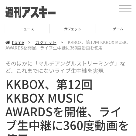
t
o
g
g
l
ニュース
ガジェット
ゲーム
e
n
a
home
>
ガジェット
>
KKBOX、第12回 KKBOX MUSIC
v
AWARDSを開催、ライブ生中継に360度動画を使用
i
g
a
そのほかに「マルチアングルストリーミング」な
t
i
ど、これまでにないライブ生中継を実現
o
n
KKBOX、第12回
KKBOX MUSIC
AWARDSを開催、ライ
ブ生中継に360度動画を