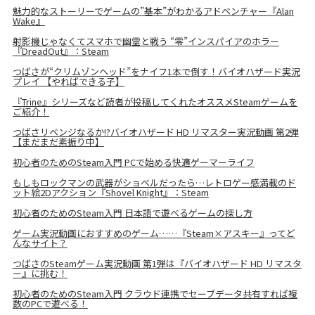
魅力的なストーリーでゲームの”基本”がわかるアドベンチャー『Alan
Wake』
射影機じゃなくてスマホで幽霊と戦う “零”インスパイアのホラー
『DreadOut』：Steam
つばさが“クリムゾンヘッド”をナイフ1本で倒す！バイオハザード実況
プレイ 【やればできる子】
『Trine』シリーズなど読者が投稿してくれたオススメSteamゲームを
ご紹介！
つばさリベンジなるか!?バイオハザード HD リマスター実況動画 第2弾
【まだまだ素振り中】
初心者のためのSteam入門 PCで始める快適ゲーマーライフ
もしもロックマンの武器がショベルだったら…レトロゲー感満載のド
ット絵2Dアクション『Shovel Knight』：Steam
初心者のためのSteam入門 日本語で遊べるゲームの探し方
ゲーム実況動画におすすめのゲーム……『Steam×アスキー』ってど
んなサイト？
つばさのSteamゲーム実況動画 第1弾は『バイオハザード HD リマスタ
ー』に挑む！
初心者のためのSteam入門 クラウド連携でセーブデータ共有すれば複
数のPCで遊べる！