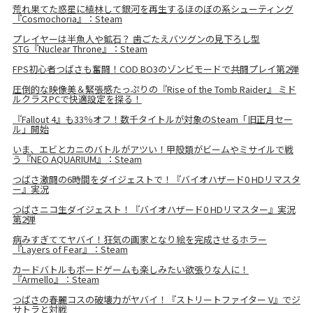
荒れ果てた惑星に植林して銀河を再生するほのぼの系シューティング
『Cosmochoria』：Steam
プレイヤーは半魚人や鉱石？ 歯ごたえバツグンの見下ろし型
STG『Nuclear Throne』：Steam
FPS初心者つばさも奮闘！COD BO3のゾンビモードで共闘プレイ第2弾
圧倒的な映像美＆緊張感たっぷりの『Rise of the Tomb Raider』 ミド
ルクラスPCで快適設定を探る！
『Fallout 4』も33％オフ！数千タイトルが対象のSteam「旧正月セー
ル」開始
いま、エビとカニのバトルがアツい！甲殻類がビームやミサイルで戦
う『NEO AQUARIUM』：Steam
つばさ激闘の6時間をダイジェストで！『バイオハザード0 HDリマスタ
ー』実況
つばさニコ生ダイジェスト！『バイオハザード0 HDリマスター』実況
第2弾
病みすぎててヤバイ！狂気の画家となり絵を完成させるホラー
『Layers of Fear』：Steam
カードバトルもボードゲームも楽しみたい欲張りな人に！
『Armello』：Steam
つばさの春麗コスの破壊力がヤバイ！『ストリートファイター V』でジ
サトラと対戦