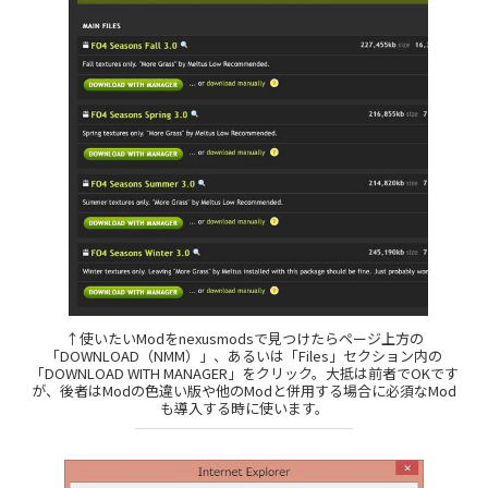
↑使いたいModをnexusmodsで見つけたらページ上方の
「DOWNLOAD（NMM）」、あるいは「Files」セクション内の
「DOWNLOAD WITH MANAGER」をクリック。大抵は前者でOKです
が、後者はModの色違い版や他のModと併用する場合に必須なMod
も導入する時に使います。