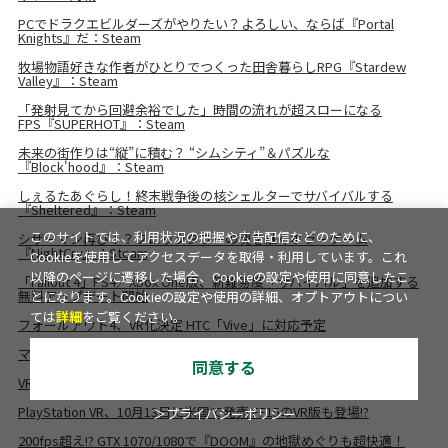
PCでドラクエビルダーズがやりたい？よろしい、ならば『Portal
Knights』だ：Steam
牧場物語好きな作者がひとりでつくった田舎暮らしRPG『Stardew
Valley』：Steam
「発射見てから回避余裕でした」時間の流れが超スローになる
FPS『SUPERHOT』：Steam
未来の街作りは“縦”に積む？ “シムシティ”＆パズルな
『Block'hood』：Steam
しぇるたあぐらし！終末戦争後の核シェルターでサバイバルする
『Sheltered』：Steam
シザーマン再び！？クロックタワーの魂を継ぐホラーゲーム
このサイトでは、利用状況の把握や広告配信などのために、
『NightCry』：Steam
Cookieを使用してアクセスデータを取得・利用しています。これ
以降のページに遷移した場合、Cookieの設定や使用に同意したこ
「Fallout 4」PS4／Xbox One版、新難易度「サバイバル」を追加する
無料アップデート開始
とになります。Cookieの設定や使用の詳細、オプトアウトについ
ては
詳細
をご覧ください。
フォールアウト4、VR化決定 HTC「Vive」に対応予定
マイクロソフトvsアップル 直接対決が今夜、幕を開ける
同意する
VRや4K対応新型Xbox「Project Scorpio」2017年発売予定
PlayStation VR、10月13日に米国で発売 FF15のVR版も登場!?
＞プライバシーポリシー
200fps超え!? GTX 1070/1080で『DOOM』の地獄めぐりも超快適！