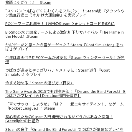
物語じゃが？！』：Steam
“スケバン”つばさがくにおくんをフルボッコ！Steam版 『ダウンタウ
ン熱血行進曲 それゆけ大運動会』を実況プレイ
PCゲーマーにお年玉！ 1万円のSteamウォレットコードを6名に
BioShockの元開発チームによる激流川下りサバイバル『The Flame in
the Flood』:Steam
ヤギゲーだと思ったら音ゲーだった？Steam『Goat Simulator』をつ
ばさがプレイ
今年は漫画付き!? PCゲームが激安な『Steamウィンターセール』が開
催
つばさが遊ぶとやっぱりハチャメチャに！Steam迷作『Goat
Simulator』をプレイ
今すぐ始める！Steamの遊び方〈目次〉
The Game Awards 2015でも超高評価！『Ori and the Blind Forest』を
つばさがプレイ【Art Direction部門受賞作】
「車でサッカーしようぜ」「は？……超エキサイティン！」なゲーム
『Rocket League』：Steam
初心者のためのSteam入門 発売されるかどうかはあなた次第！
Greenlightの仕組み
Steamの良作『Ori and the Blind Forest』でつばさが華麗なプレイを