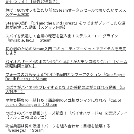
見せつける！【意外と得意？】
急げ！80％オフも当たり前なSteamオータムセールで買いたいオスス
メゲーム20本
Steamの良作『Ori and the Blind Forest』をつばさがプレイしたら涙
腺が崩壊した動画【スタッフ困惑】
スパイを派遣して企業の秘密を盗み出すステルス＋ローグライク
『Invisible, Inc.』：Steam
初心者のためのSteam入門 コミュニティマーケットでアイテムを売買
しよう
バイオハザード4のボス“村長”とつばさがガチンコ殴り合い！【ゲーム
攻略動画っぽい】
フォースの力も使える“小小”作品的カンフーアクション『One Finger
Death Punch』：Steam
つばさがバイオ4をプレイするとなぜか感動の涙がこぼれる動画 【巨
人対決！】
早撃ち勝負の一騎打ち！西部劇のスゴ腕ガンマンになれる『Call of
Juarez Gunslinger』：Steam
つばさのバイオ動画シリーズ新章！『バイオハザード4』を実況プレイ
【デルラゴVS出るアゴ】
攻城兵器は男の浪漫！パーツを組み合わせて目標を破壊する
『Besiege』：Steam