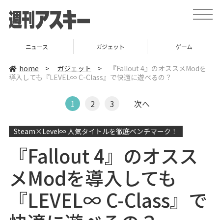
t
o
g
g
l
ニュース
ガジェット
ゲーム
e
n
a
home
>
ガジェット
>
『Fallout 4』のオススメModを
v
導入しても『LEVEL∞ C-Class』で快適に遊べるの？
i
g
a
t
1
2
3
次へ
i
o
n
Steam×Level∞ 人気タイトルを徹底ベンチマーク！
『Fallout 4』のオスス
メModを導入しても
『LEVEL∞ C-Class』で