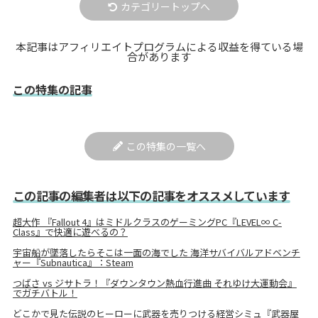
カテゴリートップへ
本記事はアフィリエイトプログラムによる収益を得ている場
合があります
この特集の記事
この特集の一覧へ
この記事の編集者は以下の記事をオススメしています
超大作 『Fallout 4』はミドルクラスのゲーミングPC『LEVEL∞ C-
Class』で快適に遊べるの？
宇宙船が墜落したらそこは一面の海でした 海洋サバイバルアドベンチ
ャー『Subnautica』：Steam
つばさ vs ジサトラ！『ダウンタウン熱血行進曲 それゆけ大運動会』
でガチバトル！
どこかで見た伝説のヒーローに武器を売りつける経営シミュ『武器屋