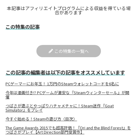
本記事はアフィリエイトプログラムによる収益を得ている場
合があります
この特集の記事
この特集の一覧へ
この記事の編集者は以下の記事をオススメしています
PCゲーマーにお年玉！ 1万円のSteamウォレットコードを6名に
今年は漫画付き!? PCゲームが激安な『Steamウィンターセール』が開
催
つばさが遊ぶとやっぱりハチャメチャに！Steam迷作『Goat
Simulator』をプレイ
今すぐ始める！Steamの遊び方〈目次〉
The Game Awards 2015でも超高評価！『Ori and the Blind Forest』を
つばさがプレイ【Art Direction部門受賞作】