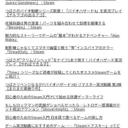
Juarez Gunslinger』：Steam
つばさのバイオ動画シリーズ新章！『バイオハザード4』を実況プレイ
【デルラゴVS出るアゴ】
攻城兵器は男の浪漫！パーツを組み合わせて目標を破壊する
『Besiege』：Steam
魅力的なストーリーでゲームの”基本”がわかるアドベンチャー『Alan
Wake』
射影機じゃなくてスマホで幽霊と戦う “零”インスパイアのホラー
『DreadOut』：Steam
つばさが“クリムゾンヘッド”をナイフ1本で倒す！バイオハザード実況
プレイ 【やればできる子】
『Trine』シリーズなど読者が投稿してくれたオススメSteamゲームを
ご紹介！
つばさリベンジなるか!?バイオハザード HD リマスター実況動画 第2弾
【まだまだ素振り中】
初心者のためのSteam入門 PCで始める快適ゲーマーライフ
もしもロックマンの武器がショベルだったら…レトロゲー感満載のド
ット絵2Dアクション『Shovel Knight』：Steam
初心者のためのSteam入門 日本語で遊べるゲームの探し方
ゲーム実況動画におすすめのゲーム……『Steam×アスキー』ってど