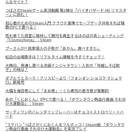
んなサイト？
つばさのSteamゲーム実況動画 第1弾は『バイオハザード HD リマスタ
ー』に挑む！
初心者のためのSteam入門 クラウド連携でセーブデータ共有すれば複
数のPCで遊べる！
荒れ果てた惑星に植林して銀河を再生するほのぼの系シューティング
『Cosmochoria』：Steam
プーさんか!? 民家侵入の子熊が「あかん、食べすぎた」
紅白の出場歌手は？リアルタイム情報を今すぐチェック！
大晦日、夜通し遊べる池袋ナンジャタウン！人気の「年越しそば餃
子」の味は？
ダブルでとろ～り！クリスピーより「フォンダン ショコラ マシュマ
ロ」新発売
大福を海苔巻にして「まめ巻」！くら寿司の恵方巻が衝撃的
あの「くにおくん」がPCで遊べる！『ダウンタウン熱血行進曲 それゆ
け大運動会』：Steam
サーティワンのバレンタインフレーバーはチョコ×ストロベリー×ハ
ート
“スケバン”つばさがくにおくんをフルボッコ！Steam版 『ダウンタウ
ン熱血行進曲 それゆけ大運動会』を実況プレイ