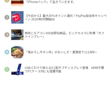
「iPhoneバック」で生きていきます。
【今日から】最大30％ポイント還元！PayPay自治体キャンペ
ーン 2026年8月開始分
熊本にエアコン300台即日納品、ビックカメラに称賛「大フ
ァインプレー」
「鬼おろし牛タン丼」がおいしそ！夏限定で1110円～
USB-Cだけで使える9.2型サブディスプレイ登場 HDMI不要
でPCケース内にも設置可能