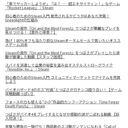
「車でサッカーしようぜ」「は？……超エキサイティン！」なゲーム
『Rocket League』：Steam
初心者のためのSteam入門 発売されるかどうかはあなた次第！
Greenlightの仕組み
Steamの良作『Ori and the Blind Forest』でつばさが華麗なプレイを
見せつける！【意外と得意？】
急げ！80％オフも当たり前なSteamオータムセールで買いたいオスス
メゲーム20本
Steamの良作『Ori and the Blind Forest』をつばさがプレイしたら涙
腺が崩壊した動画【スタッフ困惑】
スパイを派遣して企業の秘密を盗み出すステルス＋ローグライク
『Invisible, Inc.』：Steam
初心者のためのSteam入門 コミュニティマーケットでアイテムを売買
しよう
バイオハザード4のボス“村長”とつばさがガチンコ殴り合い！【ゲーム
攻略動画っぽい】
フォースの力も使える“小小”作品的カンフーアクション『One Finger
Death Punch』：Steam
つばさがバイオ4をプレイするとなぜか感動の涙がこぼれる動画 【巨
人対決！】
早撃ち勝負の一騎打ち！西部劇のスゴ腕ガンマンになれる『Call of