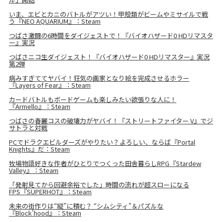
いま、エビとカニのバトルがアツい！甲殻類がビームやミサイルで戦
う『NEO AQUARIUM』：Steam
つばさ激闘の6時間をダイジェストで！『バイオハザード0 HDリマスタ
ー』実況
つばさニコ生ダイジェスト！『バイオハザード0 HDリマスター』実況
第2弾
病みすぎててヤバイ！狂気の画家となり絵を完成させるホラー
『Layers of Fear』：Steam
カードバトルもボードゲームも楽しみたい欲張りな人に！
『Armello』：Steam
つばさの春麗コスの破壊力がヤバイ！『ストリートファイター V』でジ
サトラと対戦
PCでドラクエビルダーズがやりたい？よろしい、ならば『Portal
Knights』だ：Steam
牧場物語好きな作者がひとりでつくった田舎暮らしRPG『Stardew
Valley』：Steam
「発射見てから回避余裕でした」時間の流れが超スローになる
FPS『SUPERHOT』：Steam
未来の街作りは“縦”に積む？ “シムシティ”＆パズルな
『Block'hood』：Steam