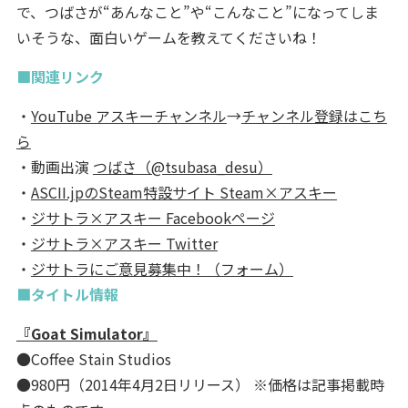
で、つばさが“あんなこと”や“こんなこと”になってしま
いそうな、面白いゲームを教えてくださいね！
■関連リンク
・
YouTube アスキーチャンネル
→
チャンネル登録はこち
ら
・動画出演
つばさ（@tsubasa_desu）
・
ASCII.jpのSteam特設サイト Steam×アスキー
・
ジサトラ×アスキー Facebookページ
・
ジサトラ×アスキー Twitter
・
ジサトラにご意見募集中！（フォーム）
■タイトル情報
『Goat Simulator』
●Coffee Stain Studios
●980円（2014年4月2日リリース） ※価格は記事掲載時