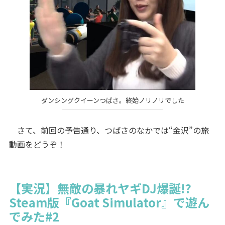
ダンシングクイーンつばさ。終始ノリノリでした
さて、前回の予告通り、つばさのなかでは“金沢”の旅
動画をどうぞ！
【実況】無敵の暴れヤギDJ爆誕!?
Steam版『Goat Simulator』で遊ん
でみた#2