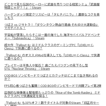
どこかで見た伝説のヒーローに武器を売りつける経営シミュ『武器屋
物語じゃが？！』：Steam
ハーゲンダッツ限定クリスピーは「タヒチバニラ」！濃厚なコクを楽
しもう
つばさ vs ジサトラ！『ダウンタウン熱血行進曲 それゆけ大運動会』
でガチバトル！
宇宙船が墜落したらそこは一面の海でした 海洋サバイバルアドベンチ
ャー『Subnautica』：Steam
超大作 『Fallout 4』はミドルクラスのゲーミングPC『LEVEL∞ C-
Class』で快適に遊べるの？
『Fallout 4』のオススメModを導入しても『LEVEL∞ C-Class』で快適
に遊べるの？
プレイヤーは半魚人や鉱石？ 歯ごたえバツグンの見下ろし型
STG『Nuclear Throne』：Steam
COD:BO3 ゾンビモードでつばさとカクッチはどこまで生き残れるの
か？
FPS初心者つばさも奮闘！COD BO3のゾンビモードで共闘プレイ第2弾
圧倒的な映像美＆緊張感たっぷりの『Rise of the Tomb Raider』 ミド
ルクラスPCで快適設定を探る！
『Fallout 4』も33％オフ！数千タイトルが対象のSteam「旧正月セー
ル」開始