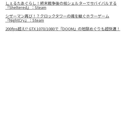
しぇるたあぐらし！終末戦争後の核シェルターでサバイバルする
『Sheltered』：Steam
シザーマン再び！？クロックタワーの魂を継ぐホラーゲーム
『NightCry』：Steam
200fps超え!? GTX 1070/1080で『DOOM』の地獄めぐりも超快適！