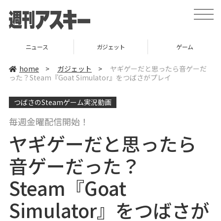
t
o
g
g
l
ニュース
ガジェット
ゲーム
e
n
a
home
>
ガジェット
>
ヤギゲーだと思ったら音ゲーだ
v
った？Steam『Goat Simulator』をつばさがプレイ
i
g
a
つばさのSteamゲーム実況動画
t
i
o
毎週金曜配信開始！
n
ヤギゲーだと思ったら
音ゲーだった？
Steam『Goat
Simulator』をつばさが