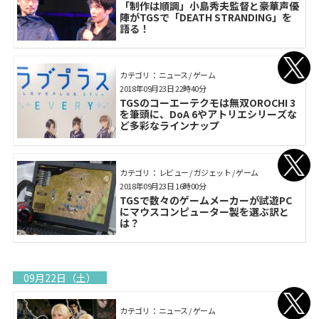
「制作は順調」小島秀夫監督と豪華声優
陣がTGSで「DEATH STRANDING」を
語る！
カテゴリ： ニュース / ゲーム
2018年09月23日 22時40分
TGSのコーエーテクモは無双OROCHI 3
を筆頭に、DoA 6やアトリエシリーズな
ど多彩なラインナップ
カテゴリ： レビュー / ガジェット / ゲーム
2018年09月23日 16時00分
TGSで数々のゲームメーカーが試遊PC
にマウスコンピューター製を選ぶ訳と
は？
09月22日（土）
カテゴリ： ニュース / ゲーム