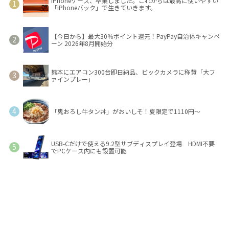
iPhoneケース、卒業しました。これからは最高に使いやすい
「iPhoneバック」で生きていきます。
【今日から】最大30％ポイント還元！PayPay自治体キャンペ
ーン 2026年8月開始分
熊本にエアコン300台即日納品、ビックカメラに称賛「大フ
ァインプレー」
「鬼おろし牛タン丼」がおいしそ！夏限定で1110円～
USB-Cだけで使える9.2型サブディスプレイ登場 HDMI不要
でPCケース内にも設置可能