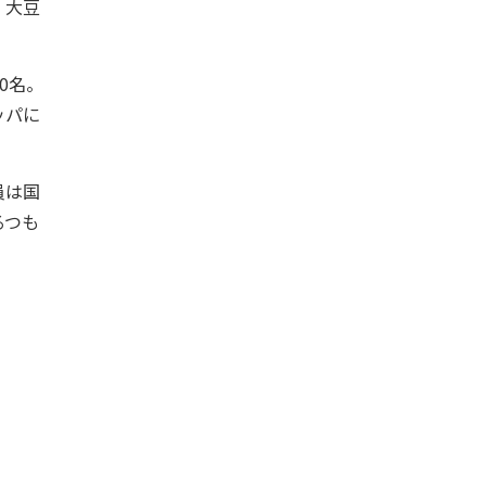
、大豆
0名。
ッパに
員は国
るつも