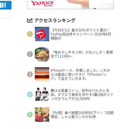
アクセスランキング
【今日から】最大30％ポイント還元！
PayPay自治体キャンペーン 2026年8月
開始分
「鬼おろし牛タン丼」がおいしそ！夏限
定で1110円～
iPhoneケース、卒業しました。これか
らは最高に使いやすい「iPhoneバッ
ク」で生きていきます。
腰は大風量ファン、背中はペルチェ冷
却。ダブルで身体を冷やす1着2役のファ
ン付きウェアが10,980円
【今週】食べ放題2000円以下へ！ 7日間
限定、しゃぶ葉ランチがお得