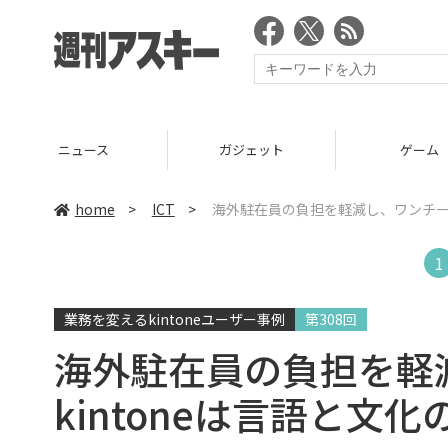
ニュース
ガジェット
ゲーム
home
>
ICT
>
海外駐在員の負担を軽減し、ワンチーム
1
業務を変えるkintoneユーザー事例
第308回
海外駐在員の負担を
kintoneは言語と