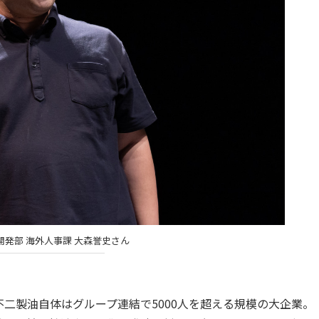
開発部 海外人事課 大森誉史さん
製油自体はグループ連結で5000人を超える規模の大企業。