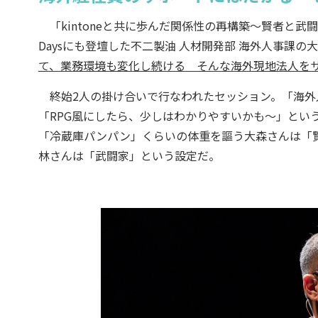
「kintoneと共に歩んだ関係性の再構築～賢者と武闘
Daysにも登壇した不二製油 人材開発部 海外人事課
て、業務環境も変化し続ける そんな海外現地法人をサポー
終始2人の掛け合いで行なわれたセッション。「海外
「RPG風にしたら、少しはわかりやすいかも～」とい
「冷蔵庫パンパン」くらいの体重を謳う大森さんは「
林さんは「武闘家」という設定だ。