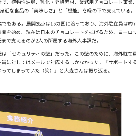
社で、植物性油脂、乳化・発酵素材、業務用チョコレート事業
ど身近な食品の「美味しさ」と「機能」を縁の下で支えている。
もある。展開拠点は15カ国に渡っており、海外駐在員は約7
展開を始め、現在は日本のチョコレートを拡げるため、ヨーロ
任まで支えるのが2人の所属する海外人事課だ。
は「セキュリティの壁」だった。この壁のために、海外駐在
在員に対してはメールで対応するしかなかった。「サポートす
なってしまっていた（笑）」と大森さんは振り返る。