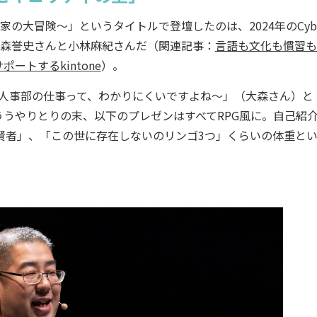
家の大冒険～」というタイトルで登壇したのは、2024年のCybo
の大森誉史さんと小林麻紀さんだ（関連記事：
言語も文化も慣習も
トするkintone
）。
人事部の仕事って、わかりにくいですよね～」（大森さん）と
ううやりとりの末、以下のプレゼンはすべてRPG風に。自己紹
賢者」、「この世に存在しないのリンゴ3つ」くらいの体重と