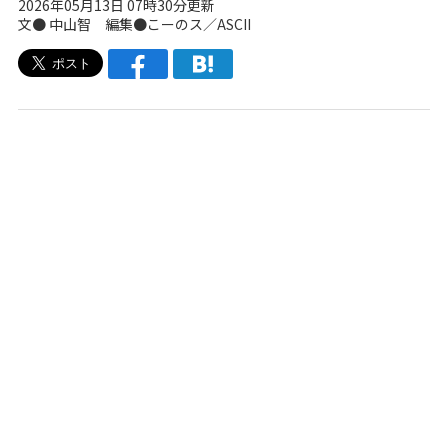
2026年05月13日 07時30分更新
文●
中山智
編集●こーのス／ASCII