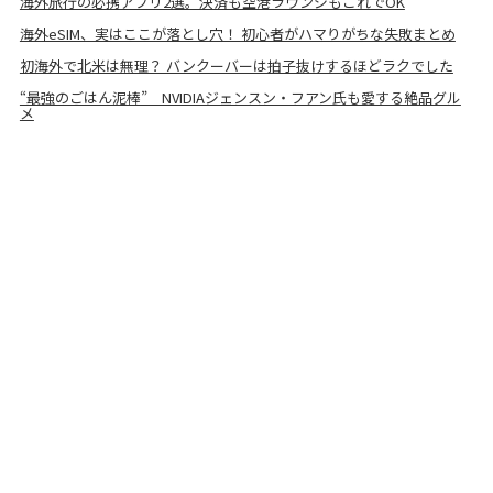
海外旅行の必携アプリ2選。決済も空港ラウンジもこれでOK
海外eSIM、実はここが落とし穴！ 初心者がハマりがちな失敗まとめ
初海外で北米は無理？ バンクーバーは拍子抜けするほどラクでした
“最強のごはん泥棒” NVIDIAジェンスン・フアン氏も愛する絶品グル
メ