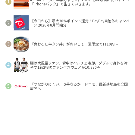
「iPhoneバック」で生きていきます。
【今日から】最大30％ポイント還元！PayPay自治体キャンペ
ーン 2026年8月開始分
「鬼おろし牛タン丼」がおいしそ！夏限定で1110円～
腰は大風量ファン、背中はペルチェ冷却。ダブルで身体を冷
やす1着2役のファン付きウェアが10,980円
「つながりにくい」改善なるか ドコモ、最新基地局を全国
展開へ