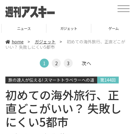
t
o
g
g
l
ニュース
ガジェット
ゲーム
e
n
a
home
>
ガジェット
>
初めての海外旅行、正直どこが
v
いい？ 失敗しにくい5都市
i
g
a
t
1
2
3
次へ
i
o
n
旅の達人が伝える! スマートトラベラーへの道
第144回
初めての海外旅行、正
直どこがいい？ 失敗し
にくい5都市