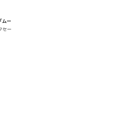
「ムー
オフセー
。