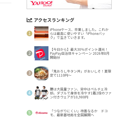
アクセスランキング
iPhoneケース、卒業しました。これか
らは最高に使いやすい「iPhoneバッ
ク」で生きていきます。
【今日から】最大30％ポイント還元！
PayPay自治体キャンペーン 2026年8月
開始分
「鬼おろし牛タン丼」がおいしそ！夏限
定で1110円～
腰は大風量ファン、背中はペルチェ冷
却。ダブルで身体を冷やす1着2役のファ
ン付きウェアが10,980円
「つながりにくい」改善なるか ドコ
モ、最新基地局を全国展開へ