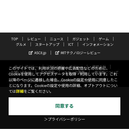
TOP
レビュー
ニュース
ガジェット
ゲーム
グルメ
スタートアップ
ICT
インフォメーション
ASCII.jp
MITテクノロジーレビュー
サイトポリシー
プライバシーポリシー
運営会社
このサイトでは、利用状況の把握や広告配信などのために、
お問い合わせ
広告掲載
スタッフ募集
電子版について
Cookieを使用してアクセスデータを取得・利用しています。これ
以降のページに遷移した場合、Cookieの設定や使用に同意したこ
©KADOKAWA ASCII Research Laboratories, Inc. 2026
とになります。Cookieの設定や使用の詳細、オプトアウトについ
ては
詳細
をご覧ください。
同意する
＞プライバシーポリシー