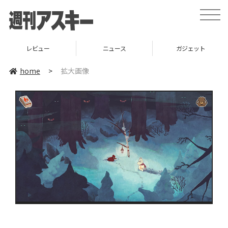
toggle
naviga
レビュー
ニュース
ガジェット
home
>
拡大画像