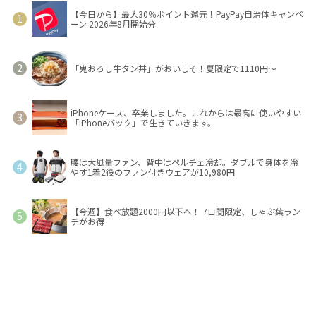
【今日から】最大30％ポイント還元！PayPay自治体キャンペ
ーン 2026年8月開始分
「鬼おろし牛タン丼」がおいしそ！夏限定で1110円～
iPhoneケース、卒業しました。これからは最高に使いやすい
「iPhoneバック」で生きていきます。
腰は大風量ファン、背中はペルチェ冷却。ダブルで身体を冷
やす1着2役のファン付きウェアが10,980円
【今週】食べ放題2000円以下へ！ 7日間限定、しゃぶ葉ラン
チがお得