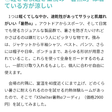
ている方が涼しい
1つは
軽くてしなやか、速乾性があってサラッと肌離れ
がいい「暑熱α」
。アウトドアからスポーツ、そして日常
でも使るカジュアルな製品群で、暑さを防ぎたいけれど
かさばるのは嫌だという人にピッタリな物です。強み
は、ジャケットから半袖シャツ、ベスト、パンツ、さら
には帽子や日傘、ポンチョまで、あらゆる形状が用意さ
れていること。これらを使って全身をガードするのもよ
し、一部だけ取り入れるもよしと、個人に合わせ自由に
使えます。
会場の片隅に、室温を40度近くにまで上げ、どのくら
い暑さに耐えられるのかを試せる灼熱体験ルームがあっ
たので、そこで「XShelter暑熱αフーディ」（価格2900
円）を試してみました。