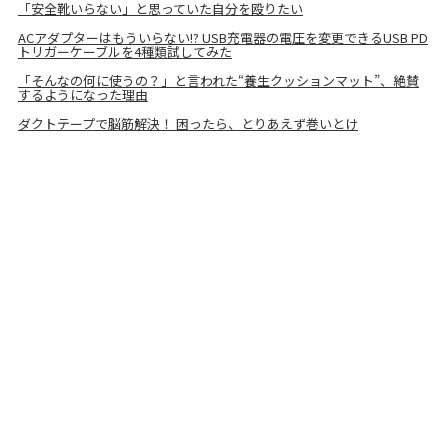
「安全靴いらない」と思っていた自分を殴りたい
ACアダプターはもういらない!? USB充電器の電圧を変更できるUSB PD
トリガーケーブルを4種類試してみた
「そんなの何に使うの？」と言われた“養生クッションマット”、絶賛
するようになった理由
ダクトテープで脳筋解決！ 困ったら、とりあえず巻いとけ