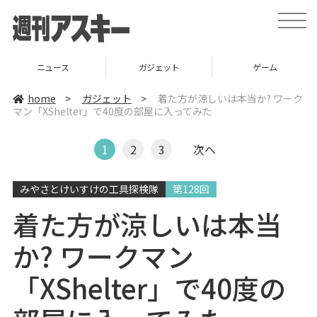
t
o
g
g
l
ニュース
ガジェット
ゲーム
e
n
a
home
>
ガジェット
>
着た方が涼しいは本当か? ワーク
v
マン「XShelter」で40度の部屋に入ってみた
i
g
a
t
1
2
3
次へ
i
o
n
みやさとけいすけの工具探検隊
第128回
着た方が涼しいは本当
か? ワークマン
「XShelter」で40度の