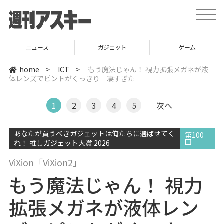
t
o
g
g
l
ニュース
ガジェット
ゲーム
e
n
a
home
>
ICT
>
もう魔法じゃん！ 視力拡張メガネが液
v
体レンズでピントがくっきり 凄すぎた
i
g
a
t
1
2
3
4
5
次へ
i
o
n
あなたが買うべきガジェットは俺たちに選ばせてく
第100
回
れ！ 推しガジェット大賞 2026
ViXion「ViXion2」
もう魔法じゃん！ 視力
拡張メガネが液体レン