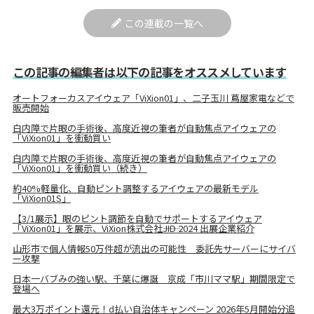
この連載の一覧へ
この記事の編集者は以下の記事をオススメしています
オートフォーカスアイウェア「ViXion01」、二子玉川 蔦屋家電などで
販売開始
白内障で片眼の手術後、高度近視の筆者が自動焦点アイウェアの
「ViXion01」を衝動買い
白内障で片眼の手術後、高度近視の筆者が自動焦点アイウェアの
「ViXion01」を衝動買い（続き）
約40%軽量化、自動ピント調整するアイウェアの最新モデル
「ViXion01S」
【3/1展示】眼のピント調節を自動でサポートするアイウェア
「ViXion01」を展示、ViXion株式会社――JID 2024 出展企業紹介
山形市で個人情報50万件超が流出の可能性 委託先サーバーにサイバ
ー攻撃
日本一バブみの強い駅、千葉に爆誕 京成「市川ママ駅」期間限定で
登場へ
最大3万ポイント還元！d払い自治体キャンペーン 2026年5月開始分追