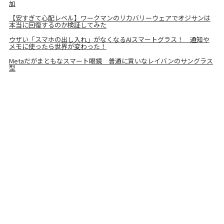
加
【安すぎて心配レベル】ワークマンのリカバリーウェアでオジサンは
本当に回復するのか検証してみた
ウザい「スマホの出し入れ」がなくなるAIスマートグラス！ 通知や
メモに使ったら世界が変わった！
Metaだがまともなスマート眼鏡 普通に買いなレイバンのサングラス
型