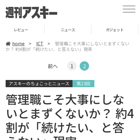
t
o
g
g
l
ニュース
ガジェット
ゲーム
e
n
a
home
>
ICT
>
管理職こそ大事にしないとまずくない
v
か？ 約4割が「続けたい、と答えない」現実
i
g
a
t
前へ
1
2
i
o
n
アスキーのちょこっとニュース
第23回
管理職こそ大事にしな
いとまずくないか？ 約4
割が「続けたい、と答