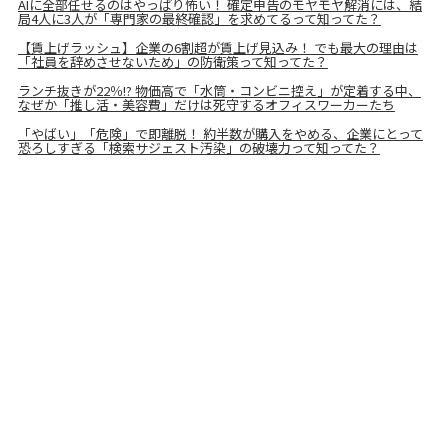
AIに全部任せるのはやっぱり怖い！ 確定申告のモヤモヤ解消には、結
局4人に3人が「専門家の最終確認」を求めてるって知ってた？
【賃上げラッシュ】企業の6割超が賃上げ見込み！ でも最大の理由は
「社員を辞めさせないため」の防衛策って知ってた？
ランチ抜きが22％!? 物価高で「水筒・コンビニ控え」が定着する中、
なぜか「推し活・美容費」だけは死守するオフィスワーカーたち
「やばい」「危険」で即離脱！ 約半数が購入をやめる、企業にとって
恐ろしすぎる「検索サジェスト汚染」の破壊力って知ってた？