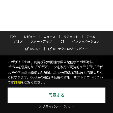
TOP
レビュー
ニュース
ガジェット
ゲーム
グルメ
スタートアップ
ICT
インフォメーション
ASCII.jp
MITテクノロジーレビュー
サイトポリシー
プライバシーポリシー
運営会社
このサイトでは、利用状況の把握や広告配信などのために、
お問い合わせ
広告掲載
スタッフ募集
電子版について
Cookieを使用してアクセスデータを取得・利用しています。これ
以降のページに遷移した場合、Cookieの設定や使用に同意したこ
©KADOKAWA ASCII Research Laboratories, Inc. 2026
とになります。Cookieの設定や使用の詳細、オプトアウトについ
ては
詳細
をご覧ください。
同意する
＞プライバシーポリシー