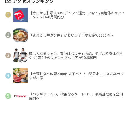
アクセスランキング
【今日から】最大30％ポイント還元！PayPay自治体キャンペ
ーン 2026年8月開始分
「鬼おろし牛タン丼」がおいしそ！夏限定で1110円～
腰は大風量ファン、背中はペルチェ冷却。ダブルで身体を冷
やす1着2役のファン付きウェアが10,980円
【今週】食べ放題2000円以下へ！ 7日間限定、しゃぶ葉ラン
チがお得
「つながりにくい」改善なるか ドコモ、最新基地局を全国
展開へ