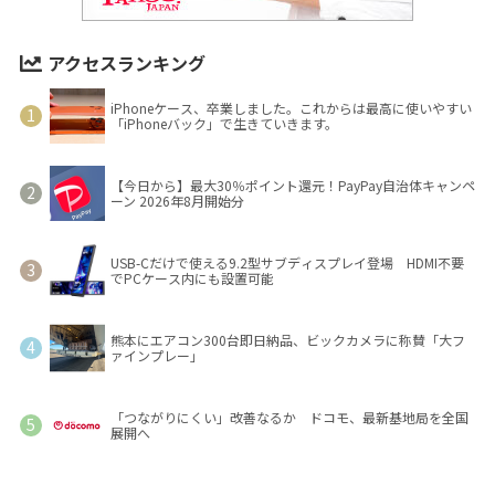
アクセスランキング
iPhoneケース、卒業しました。これからは最高に使いやすい
「iPhoneバック」で生きていきます。
【今日から】最大30％ポイント還元！PayPay自治体キャンペ
ーン 2026年8月開始分
USB-Cだけで使える9.2型サブディスプレイ登場 HDMI不要
でPCケース内にも設置可能
熊本にエアコン300台即日納品、ビックカメラに称賛「大フ
ァインプレー」
「つながりにくい」改善なるか ドコモ、最新基地局を全国
展開へ