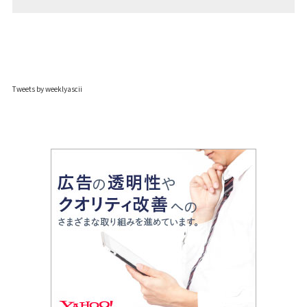
Tweets by weeklyascii