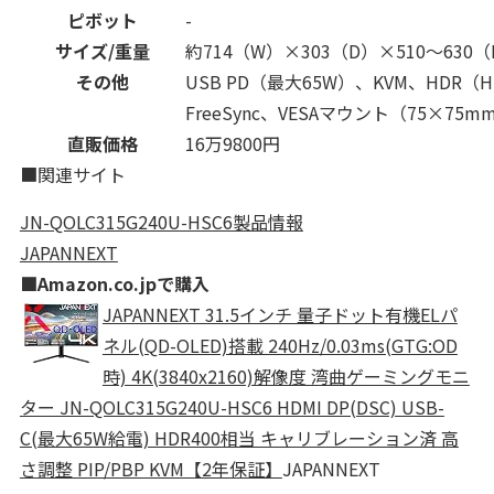
ピボット
-
サイズ/重量
約714（W）×303（D）×510～630（
その他
USB PD（最大65W）、KVM、HDR（
FreeSync、VESAマウント（75×75m
直販価格
16万9800円
■関連サイト
JN-QOLC315G240U-HSC6製品情報
JAPANNEXT
■Amazon.co.jpで購入
JAPANNEXT 31.5インチ 量子ドット有機ELパ
ネル(QD-OLED)搭載 240Hz/0.03ms(GTG:OD
時) 4K(3840x2160)解像度 湾曲ゲーミングモニ
ター JN-QOLC315G240U-HSC6 HDMI DP(DSC) USB-
C(最大65W給電) HDR400相当 キャリブレーション済 高
さ調整 PIP/PBP KVM【2年保証】
JAPANNEXT