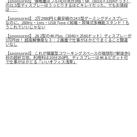
【sponsored】 情報量はフルHDの約9.8倍！6K（6016×3384ドット）
の31.5型ディスプレーはうっとりするほどキレイだった、でもお値段
は……
【sponsored】 2万2980円と最安級の24.5型ゲーミングディスプレー
なのに、280Hz・1ms・USB Type-C給電・昇降式多機能スタンド！も
うこれでいいじゃない
【sponsored】 28.2型の4K Plus（3840×2560ドット）ディスプレーが
3万円台！ 超高解像度な３：２画面で仕事がはかどりまくること間違
いなし
【sponsored】 これが個室型コワーキングスペースの理想形!?駅徒歩5
秒の超好立地、利用料は30分250円、ディスプレーは4K＆ピボット可
で仕事がはかどる「いいオフィス浅草」