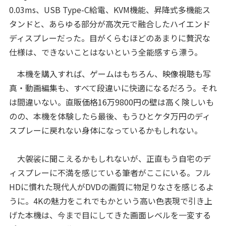
0.03ms、USB Type-C給電、KVM機能、昇降式多機能ス
タンドと、あらゆる部分が高次元で融合したハイエンド
ディスプレーだった。目がくらむほどのあまりに贅沢な
仕様は、できないことはないという全能感すら漂う。
本機を購入すれば、ゲームはもちろん、映像視聴も写
真・動画編集も、すべて段違いに快適になるだろう。それ
は間違いない。直販価格16万9800円の壁は高く険しいも
のの、本機を体験したら最後、もうひとケタ万円のディ
スプレーに戻れない身体になっているかもしれない。
大袈裟に聞こえるかもしれないが、正直もう自宅のデ
ィスプレーに不満を感じている筆者がここにいる。フル
HDに慣れた現代人がDVDの画質に物足りなさを感じるよ
うに。4Kの魅力をこれでもかという高い色表現で引き上
げた本機は、今まで目にしてきた画面レベルを一変する