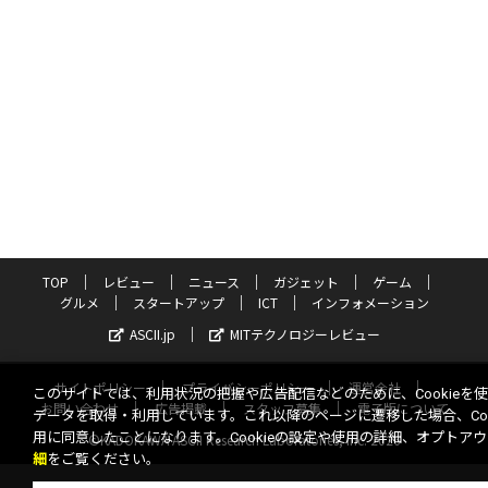
TOP
レビュー
ニュース
ガジェット
ゲーム
グルメ
スタートアップ
ICT
インフォメーション
ASCII.jp
MITテクノロジーレビュー
サイトポリシー
プライバシーポリシー
運営会社
このサイトでは、利用状況の把握や広告配信などのために、Cookieを
お問い合わせ
広告掲載
スタッフ募集
電子版について
データを取得・利用しています。これ以降のページに遷移した場合、Coo
用に同意したことになります。Cookieの設定や使用の詳細、オプトア
©KADOKAWA ASCII Research Laboratories, Inc. 2026
細
をご覧ください。