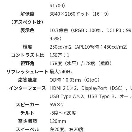
R1700）
解像度
3840×2160ドット（16：9）
（アスペクト比）
表示色
10.7億色（sRGB：100％、DCI-P3：9
95％）
輝度
250cd/m
2
（APL10%時：450cd/m
2
）
コントラスト比
150万：1
視野角
178度（水平）/178度（垂直）
リフレッシュレート
最大240Hz
応答速度
OD時：0.03ms（GtoG）
インターフェース
HDMI 2.1×2、DisplayPort（DSC）、
USB Type-A×2、USB Type-B、
スピーカー
5W×2
チルト
-5度～+20度
高さ調節
120mm
スイーベル
左20度、右20度