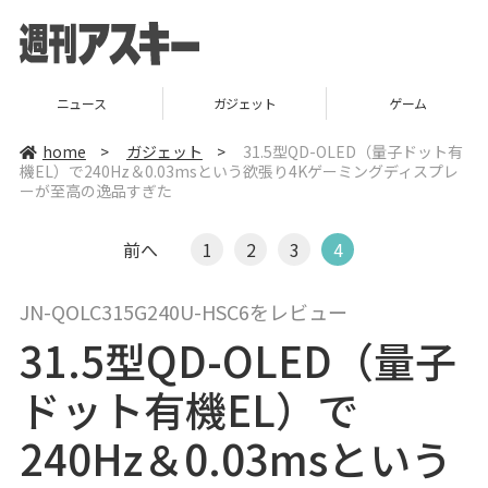
ニュース
ガジェット
ゲーム
home
>
ガジェット
>
31.5型QD-OLED（量子ドット有
機EL）で240Hz＆0.03msという欲張り4Kゲーミングディスプレ
ーが至高の逸品すぎた
前へ
1
2
3
4
JN-QOLC315G240U-HSC6をレビュー
31.5型QD-OLED（量子
ドット有機EL）で
240Hz＆0.03msという