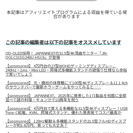
本記事はアフィリエイトプログラムによる収益を得ている場
合があります
この記事の編集者は以下の記事をオススメしています
QD-OLED採用！ JAPANNEXTの31.5型4K湾曲モニター「JN-
QOLC315G240U-HSC6」が登場
【sponsored】 4万円台の27型WQHDゲーミングディスプレー、
240Hz・1ms・Mini LED・昇降式多機能スタンドの欲張り仕様なら余裕
で買いでしょう
【sponsored】 元・廃校の体育館にて100型4Kディスプレー＆11.1.4ch
のサウンドバーで最新ホラーゲームをやってみると……
【sponsored】 JAPANNEXT、2025年に発表した171製品を校庭に全部
並べて謎の料理・キョン汁で10周年を祝う
【sponsored】 4万円台で買える多機能な31.5型4Kディスプレー！USB
Type-C給電、KVM、昇降式スタンド、優れた黒表現でコスパ最高か
【sponsored】 120Hz駆動＆多機能スタンドの21.5型フルHDディスプ
レーが約1.6万円、買っても大丈夫？