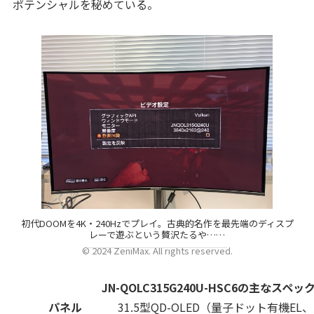
ポテンシャルを秘めている。
初代DOOMを4K・240Hzでプレイ。古典的名作を最先端のディスプ
レーで遊ぶという贅沢たるや……
© 2024 ZeniMax. All rights reserved.
JN-QOLC315G240U-HSC6の主なスペッ
パネル
31.5型QD-OLED（量子ドット有機E