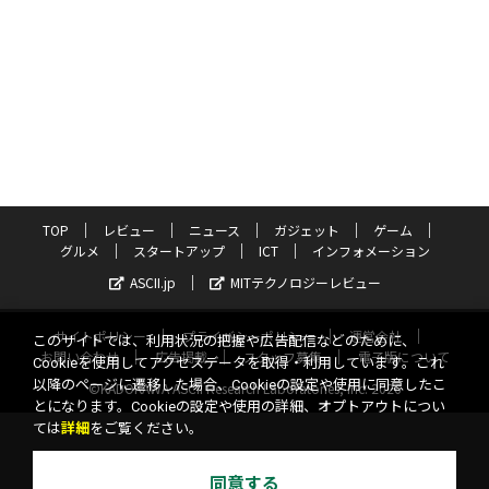
TOP
レビュー
ニュース
ガジェット
ゲーム
グルメ
スタートアップ
ICT
インフォメーション
ASCII.jp
MITテクノロジーレビュー
サイトポリシー
プライバシーポリシー
運営会社
このサイトでは、利用状況の把握や広告配信などのために、
お問い合わせ
広告掲載
スタッフ募集
電子版について
Cookieを使用してアクセスデータを取得・利用しています。これ
以降のページに遷移した場合、Cookieの設定や使用に同意したこ
©KADOKAWA ASCII Research Laboratories, Inc. 2026
とになります。Cookieの設定や使用の詳細、オプトアウトについ
ては
詳細
をご覧ください。
同意する