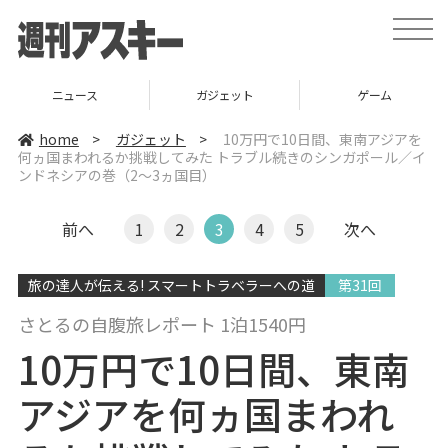
t
o
g
g
l
ニュース
ガジェット
ゲーム
e
n
a
home
>
ガジェット
>
10万円で10日間、東南アジアを
v
何ヵ国まわれるか挑戦してみた トラブル続きのシンガポール／イ
i
ンドネシアの巻（2〜3ヵ国目）
g
a
t
i
前へ
1
2
3
4
5
次へ
o
n
旅の達人が伝える! スマートトラベラーへの道
第31回
さとるの自腹旅レポート 1泊1540円
10万円で10日間、東南
アジアを何ヵ国まわれ