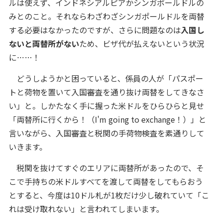
ルは使えず、インドネシアルピアかシンガポールドルの
みとのこと。それならわざわざシンガポールドルを両替
する必要はなかったのですが、さらに問題なのは
入国し
ないと両替所がない
ため、ビザ代が払えないという状況
に……！
どうしようかと困っていると、係員の人が「パスポー
トと荷物を置いて入国審査を通り抜け両替をしてきなさ
い」と。しかたなく手に握った米ドルをひらひらと見せ
「両替所に行くから！（I'm going to exchange！）」と
言いながら、入国審査と税関の手荷物検査を素通りして
いきます。
税関を抜けてすぐのエリアに両替所があったので、そ
こで手持ちの米ドルすべてを渡して両替をしてもらおう
とすると、今度は10ドル札が1枚だけ少し破れていて「こ
れは受け取れない」と言われてしまいます。