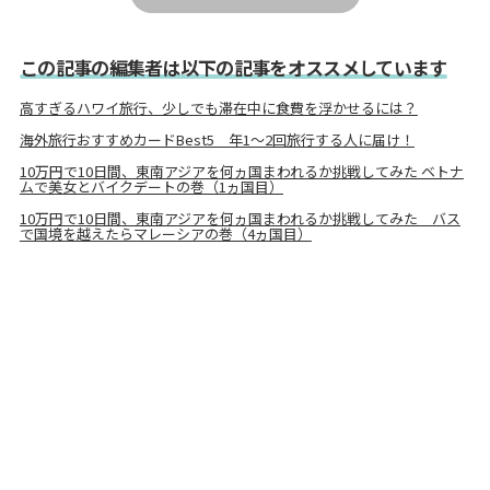
この記事の編集者は以下の記事をオススメしています
高すぎるハワイ旅行、少しでも滞在中に食費を浮かせるには？
海外旅行おすすめカードBest5 年1〜2回旅行する人に届け！
10万円で10日間、東南アジアを何ヵ国まわれるか挑戦してみた ベトナ
ムで美女とバイクデートの巻（1ヵ国目）
10万円で10日間、東南アジアを何ヵ国まわれるか挑戦してみた バス
で国境を越えたらマレーシアの巻（4ヵ国目）