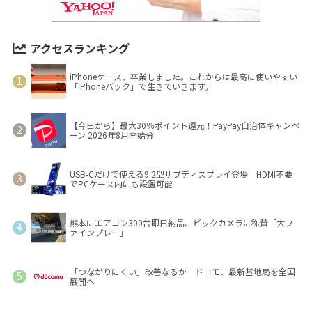
アクセスランキング
iPhoneケース、卒業しました。これからは最高に使いやすい
「iPhoneバック」で生きていきます。
【今日から】最大30％ポイント還元！PayPay自治体キャンペ
ーン 2026年8月開始分
USB-Cだけで使える9.2型サブディスプレイ登場 HDMI不要
でPCケース内にも設置可能
熊本にエアコン300台即日納品、ビックカメラに称賛「大フ
ァインプレー」
「つながりにくい」改善なるか ドコモ、最新基地局を全国
展開へ