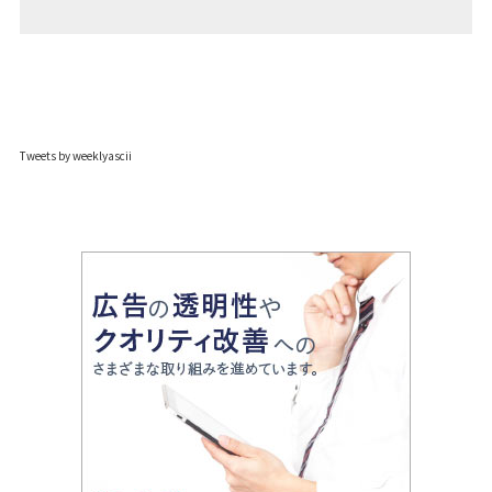
Tweets by weeklyascii