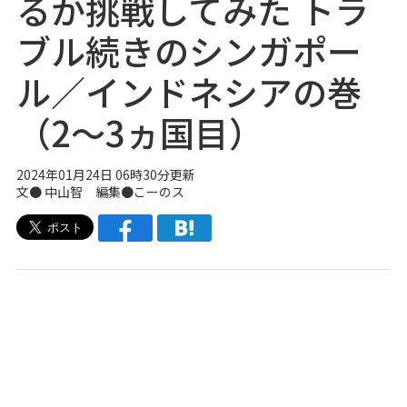
るか挑戦してみた トラ
ブル続きのシンガポー
ル／インドネシアの巻
（2〜3ヵ国目）
2024年01月24日 06時30分更新
文●
中山智
編集●こーのス