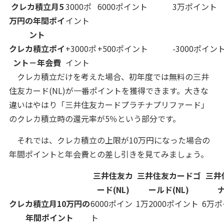
クレカ積立月5
3000ポ
6000ポイント
3万ポイント
万円の年間ポイ
イント
ント
クレカ積立ポイ
+3000ポ
+500ポイント
-3000ポイン
ント－年会費
イント
クレカ積立だけを考えた場合、初年度では無料の三井
住友カード(NL)が一番ポイントを獲得できます。大きな
違いはやはり「三井住友カードプラチナプリファード」
のクレカ積立時の還元率が5％という部分です。
それでは、クレカ積立の上限が10万円になった場合の
年間ポイントと年会費との差し引きを見てみましょう。
三井住友カ
三井住友カードゴ
三井
ード(NL)
ールド(NL)
クレカ積立月10万円の
6000ポイン
1万2000ポイント
6万
年間ポイント
ト