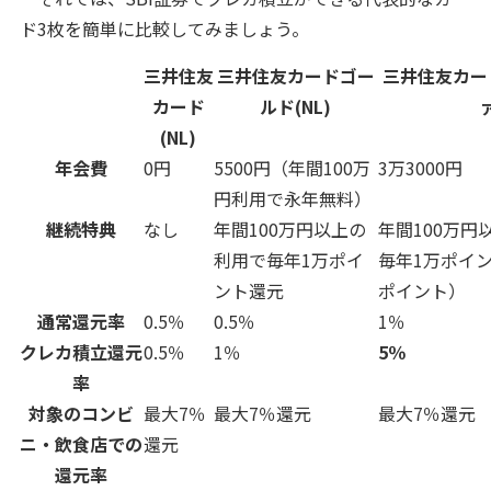
ド3枚を簡単に比較してみましょう。
三井住友
三井住友カードゴー
三井住友カー
カード
ルド(NL)
(NL)
年会費
0円
5500円（年間100万
3万3000円
円利用で永年無料）
継続特典
なし
年間100万円以上の
年間100万円
利用で毎年1万ポイ
毎年1万ポイ
ント還元
ポイント）
通常還元率
0.5％
0.5％
1％
クレカ積立還元
0.5％
1％
5％
率
対象のコンビ
最大7％
最大7％還元
最大7％還元
ニ・飲食店での
還元
還元率