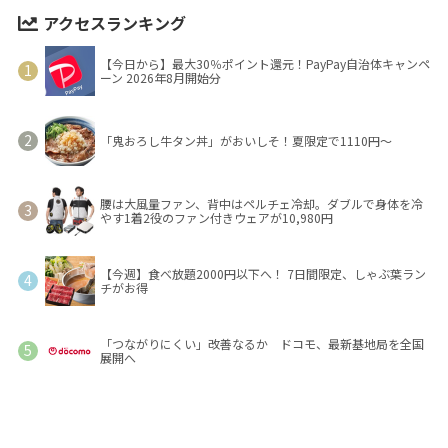
アクセスランキング
【今日から】最大30％ポイント還元！PayPay自治体キャンペ
ーン 2026年8月開始分
「鬼おろし牛タン丼」がおいしそ！夏限定で1110円～
腰は大風量ファン、背中はペルチェ冷却。ダブルで身体を冷
やす1着2役のファン付きウェアが10,980円
【今週】食べ放題2000円以下へ！ 7日間限定、しゃぶ葉ラン
チがお得
「つながりにくい」改善なるか ドコモ、最新基地局を全国
展開へ