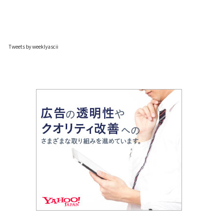
Tweets by weeklyascii