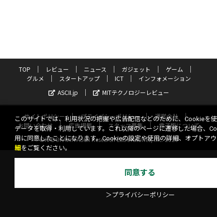
TOP
レビュー
ニュース
ガジェット
ゲーム
グルメ
スタートアップ
ICT
インフォメーション
ASCII.jp
MITテクノロジーレビュー
サイトポリシー
プライバシーポリシー
運営会社
このサイトでは、利用状況の把握や広告配信などのために、Cookieを
お問い合わせ
広告掲載
スタッフ募集
電子版について
データを取得・利用しています。これ以降のページに遷移した場合、Coo
用に同意したことになります。Cookieの設定や使用の詳細、オプトア
©KADOKAWA ASCII Research Laboratories, Inc. 2026
細
をご覧ください。
同意する
＞プライバシーポリシー