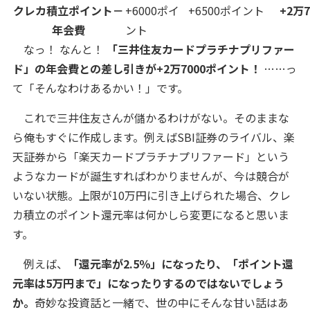
クレカ積立ポイント－
+6000ポイ
+6500ポイント
+2万
年会費
ント
なっ！ なんと！
「三井住友カードプラチナプリファー
ド」の年会費との差し引きが+2万7000ポイント！
……っ
て「そんなわけあるかい！」です。
これで三井住友さんが儲かるわけがない。そのままな
ら俺もすぐに作成します。例えばSBI証券のライバル、楽
天証券から「楽天カードプラチナプリファード」という
ようなカードが誕生すればわかりませんが、今は競合が
いない状態。上限が10万円に引き上げられた場合、クレ
カ積立のポイント還元率は何かしら変更になると思いま
す。
例えば、
「還元率が2.5％」になったり、「ポイント還
元率は5万円まで」になったりするのではないでしょう
か。
奇妙な投資話と一緒で、世の中にそんな甘い話はあ