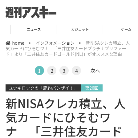
ニュース
ガジェット
ゲーム
home
>
インフォメーション
>
新NISAクレカ積立、人
気カードにひそむワナ 「三井住友カードプラチナプリファー
ド」より「三井住友カードゴールド(NL)」がオススメな理由
1
2
3
4
次へ
ユウキロックの「節約バンザイ！」
第26回
新NISAクレカ積立、人
気カードにひそむワ
ナ 「三井住友カード