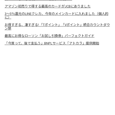
アマゾン初売りで得する最高のカードがJCBにありました
3〜5％還元のLINEクレカ、今年のメインカードに入れました（個人的
に）
お得すぎる、凄すぎる! 「Tポイント」「Vポイント」統合カウントダウ
ン祭
最高にお得なローソン「お試し引換券」パーフェクトガイド
「今買って、後で支払う」BNPLサービス「アトカラ」提供開始