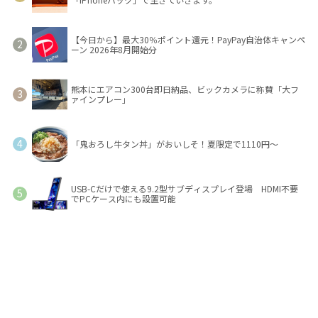
【今日から】最大30％ポイント還元！PayPay自治体キャンペ
ーン 2026年8月開始分
熊本にエアコン300台即日納品、ビックカメラに称賛「大フ
ァインプレー」
「鬼おろし牛タン丼」がおいしそ！夏限定で1110円～
USB-Cだけで使える9.2型サブディスプレイ登場 HDMI不要
でPCケース内にも設置可能