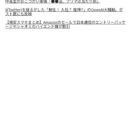
中高生のおこづかい事情「●●活、フリマは当たり前」
X(Twitter)を揺るがした「解任！ 入社？ 復帰!?」のOpenAI大騒動。ポ
スト数にも反映
【格安スマホまとめ】Amazonのセールで日本通信のエントリーパッケ
ージやシャオミのハイエンド機が割引