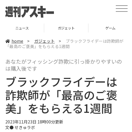
t
o
g
g
l
ニュース
ガジェット
ゲーム
e
n
a
home
>
ガジェット
>
ブラックフライデーは詐欺師が
v
「最高のご褒美」をもらえる1週間
i
g
a
あなたがフィッシング詐欺に引っ掛かりやすいの
t
i
は購入後です
o
n
ブラックフライデーは
詐欺師が「最高のご褒
美」をもらえる1週間
2023年11月23日 18時00分更新
文● せきゅラボ