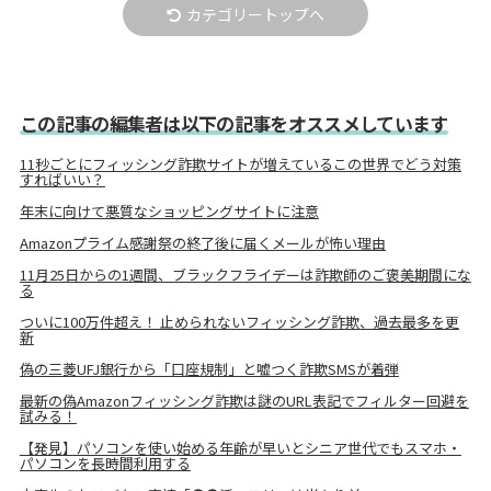
カテゴリートップへ
この記事の編集者は以下の記事をオススメしています
11秒ごとにフィッシング詐欺サイトが増えているこの世界でどう対策
すればいい？
年末に向けて悪質なショッピングサイトに注意
Amazonプライム感謝祭の終了後に届くメールが怖い理由
11月25日からの1週間、ブラックフライデーは詐欺師のご褒美期間にな
る
ついに100万件超え！ 止められないフィッシング詐欺、過去最多を更
新
偽の三菱UFJ銀行から「口座規制」と嘘つく詐欺SMSが着弾
最新の偽Amazonフィッシング詐欺は謎のURL表記でフィルター回避を
試みる！
【発見】パソコンを使い始める年齢が早いとシニア世代でもスマホ・
パソコンを長時間利用する