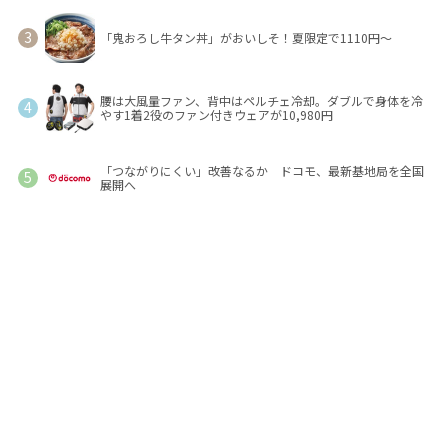
「鬼おろし牛タン丼」がおいしそ！夏限定で1110円～
腰は大風量ファン、背中はペルチェ冷却。ダブルで身体を冷
やす1着2役のファン付きウェアが10,980円
「つながりにくい」改善なるか ドコモ、最新基地局を全国
展開へ