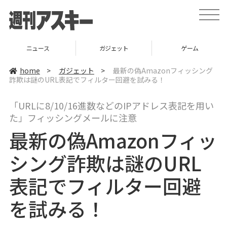
t
o
g
g
l
ニュース
ガジェット
ゲーム
e
n
a
home
>
ガジェット
>
最新の偽Amazonフィッシング
v
詐欺は謎のURL表記でフィルター回避を試みる！
i
g
a
「URLに8/10/16進数などのIPアドレス表記を用い
t
i
た」フィッシングメールに注意
o
n
最新の偽Amazonフィッ
シング詐欺は謎のURL
表記でフィルター回避
を試みる！