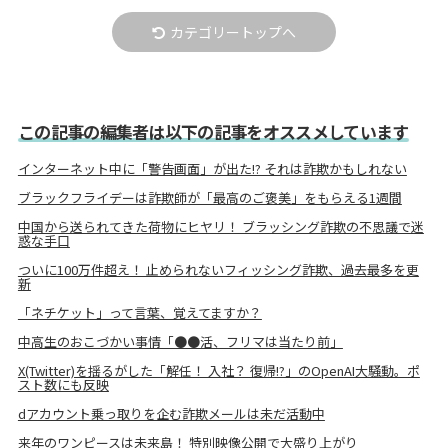
カテゴリートップへ
この記事の編集者は以下の記事をオススメしています
インターネット中に「警告画面」が出た!? それは詐欺かもしれない
ブラックフライデーは詐欺師が「最高のご褒美」をもらえる1週間
中国から送られてきた荷物にヒヤリ！ ブラッシング詐欺の不思議で迷
惑な手口
ついに100万件超え！ 止められないフィッシング詐欺、過去最多を更
新
「ネチケット」って言葉、覚えてますか？
中高生のおこづかい事情「●●活、フリマは当たり前」
X(Twitter)を揺るがした「解任！ 入社？ 復帰!?」のOpenAI大騒動。ポ
スト数にも反映
dアカウント乗っ取りを企む詐欺メールは未だ活動中
来年のワンピースは未来島！ 特別映像公開で大盛り上がり