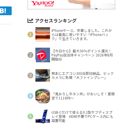
アクセスランキング
iPhoneケース、卒業しました。これか
らは最高に使いやすい「iPhoneバッ
ク」で生きていきます。
【今日から】最大30％ポイント還元！
PayPay自治体キャンペーン 2026年8月
開始分
熊本にエアコン300台即日納品、ビック
カメラに称賛「大ファインプレー」
「鬼おろし牛タン丼」がおいしそ！夏限
定で1110円～
USB-Cだけで使える9.2型サブディスプ
レイ登場 HDMI不要でPCケース内にも
設置可能