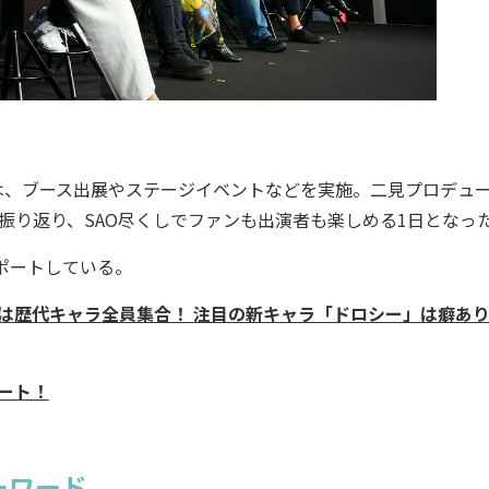
では、ブース出展やステージイベントなどを実施。二見プロデュ
振り返り、SAO尽くしでファンも出演者も楽しめる1日となっ
ポートしている。
ION」は歴代キャラ全員集合！ 注目の新キャラ「ドロシー」は癖あ
ポート！
ーワード