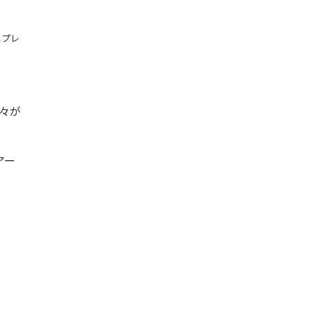
ニプレ
々が
ドアー