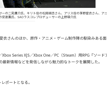
ーサーの二見鷹介氏、キリト役の松岡禎丞さん、アリス役の茅野愛衣さん、ア
の安達薫氏、SAOラスコレプロデューサーの上野瑛介氏
野愛衣さんのほか、原作・アニメ・ゲーム制作陣の馴染みある面
4／Xbox Series X|S／Xbox One／PC（Steam）用RPG『ソー
Oラスコレ）の最新情報などを発信しながら魅力的なトークを展開した。
トレポートとなる。