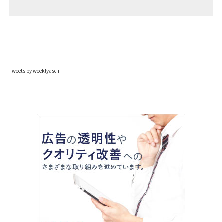
Tweets by weeklyascii