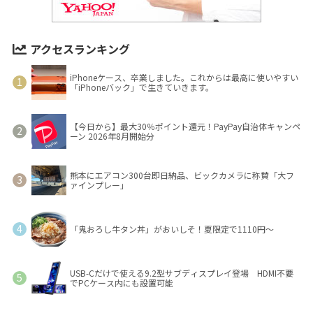
アクセスランキング
iPhoneケース、卒業しました。これからは最高に使いやすい
「iPhoneバック」で生きていきます。
【今日から】最大30％ポイント還元！PayPay自治体キャンペ
ーン 2026年8月開始分
熊本にエアコン300台即日納品、ビックカメラに称賛「大フ
ァインプレー」
「鬼おろし牛タン丼」がおいしそ！夏限定で1110円～
USB-Cだけで使える9.2型サブディスプレイ登場 HDMI不要
でPCケース内にも設置可能