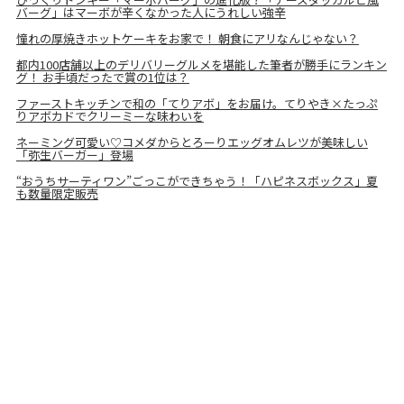
バーグ」はマーボが辛くなかった人にうれしい強辛
憧れの厚焼きホットケーキをお家で！ 朝食にアリなんじゃない？
都内100店舗以上のデリバリーグルメを堪能した筆者が勝手にランキン
グ！ お手頃だったで賞の1位は？
ファーストキッチンで和の「てりアボ」をお届け。てりやき×たっぷ
りアボカドでクリーミーな味わいを
ネーミング可愛い♡コメダからとろーりエッグオムレツが美味しい
「弥生バーガー」登場
“おうちサーティワン”ごっこができちゃう！「ハピネスボックス」夏
も数量限定販売