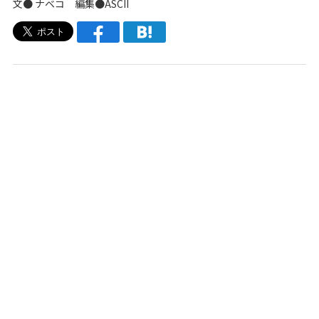
文● ナベコ 編集●ASCII