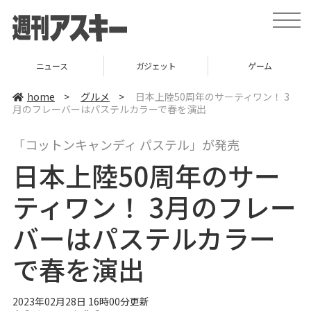
t
o
g
g
l
ニュース
ガジェット
ゲーム
e
n
a
home
>
グルメ
>
日本上陸50周年のサーティワン！ 3
v
月のフレーバーはパステルカラーで春を演出
i
g
a
「コットンキャンディ パステル」が発売
t
i
日本上陸50周年のサー
o
n
ティワン！ 3月のフレー
バーはパステルカラー
で春を演出
2023年02月28日 16時00分更新