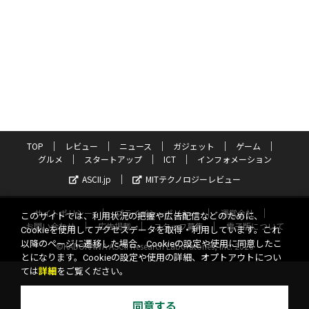
TOP
レビュー
ニュース
ガジェット
ゲーム
グルメ
スタートアップ
ICT
インフォメーション
ASCII.jp
MITテクノロジーレビュー
サイトポリシー
プライバシーポリシー
運営会社
このサイトでは、利用状況の把握や広告配信などのために、
お問い合わせ
広告掲載
スタッフ募集
電子版について
Cookieを使用してアクセスデータを取得・利用しています。これ
以降のページに遷移した場合、Cookieの設定や使用に同意したこ
©KADOKAWA ASCII Research Laboratories, Inc. 2026
とになります。Cookieの設定や使用の詳細、オプトアウトについ
ては
詳細
をご覧ください。
同意する