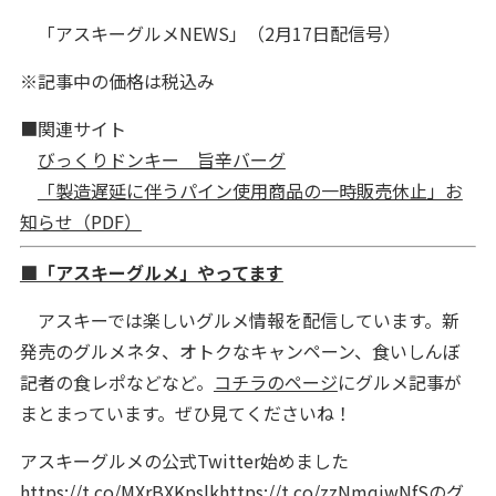
「アスキーグルメNEWS」（2月17日配信号）
※記事中の価格は税込み
■関連サイト
びっくりドンキー 旨辛バーグ
「製造遅延に伴うパイン使用商品の一時販売休止」お
知らせ（PDF）
■「アスキーグルメ」やってます
アスキーでは楽しいグルメ情報を配信しています。新
発売のグルメネタ、オトクなキャンペーン、食いしんぼ
記者の食レポなどなど。
コチラのページ
にグルメ記事が
まとまっています。ぜひ見てくださいね！
アスキーグルメの公式Twitter始めました
https://t.co/MXrBXKpslk
https://t.co/zzNmqjwNfS
のグ