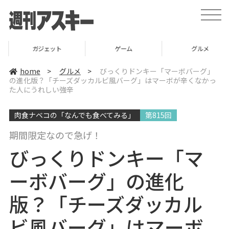
t
o
g
g
l
ガジェット
ゲーム
グルメ
e
n
a
home
>
グルメ
>
びっくりドンキー「マーボバーグ」
v
の進化版？「チーズダッカルビ風バーグ」はマーボが辛くなかっ
i
た人にうれしい強辛
g
a
t
i
肉食ナベコの「なんでも食べてみる」
第815回
o
n
期間限定なので急げ！
びっくりドンキー「マ
ーボバーグ」の進化
版？「チーズダッカル
ビ風バーグ」はマーボ