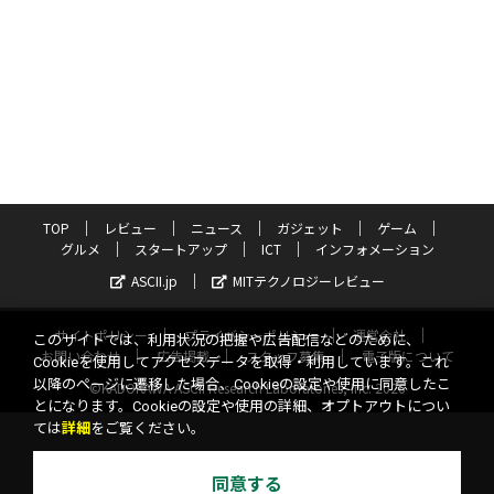
TOP
レビュー
ニュース
ガジェット
ゲーム
グルメ
スタートアップ
ICT
インフォメーション
ASCII.jp
MITテクノロジーレビュー
サイトポリシー
プライバシーポリシー
運営会社
このサイトでは、利用状況の把握や広告配信などのために、
お問い合わせ
広告掲載
スタッフ募集
電子版について
Cookieを使用してアクセスデータを取得・利用しています。これ
以降のページに遷移した場合、Cookieの設定や使用に同意したこ
©KADOKAWA ASCII Research Laboratories, Inc. 2026
とになります。Cookieの設定や使用の詳細、オプトアウトについ
ては
詳細
をご覧ください。
同意する