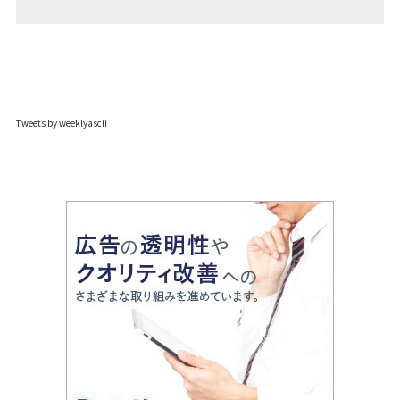
Tweets by weeklyascii