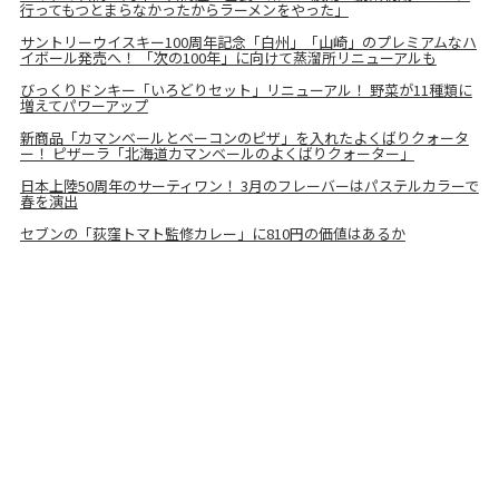
行ってもつとまらなかったからラーメンをやった」
サントリーウイスキー100周年記念「白州」「山崎」のプレミアムなハ
イボール発売へ！ 「次の100年」に向けて蒸溜所リニューアルも
びっくりドンキー「いろどりセット」リニューアル！ 野菜が11種類に
増えてパワーアップ
新商品「カマンベールとベーコンのピザ」を入れたよくばりクォータ
ー！ ピザーラ「北海道カマンベールのよくばりクォーター」
日本上陸50周年のサーティワン！ 3月のフレーバーはパステルカラーで
春を演出
セブンの「荻窪トマト監修カレー」に810円の価値はあるか