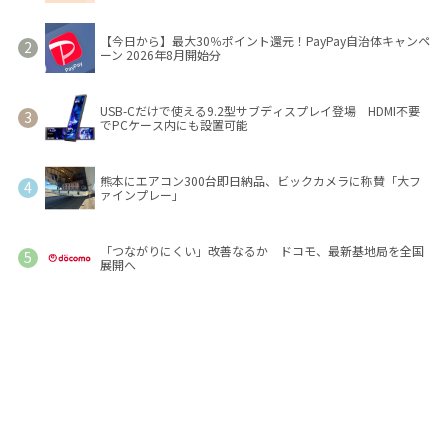
【今日から】最大30％ポイント還元！PayPay自治体キャンペ
ーン 2026年8月開始分
USB-Cだけで使える9.2型サブディスプレイ登場 HDMI不要
でPCケース内にも設置可能
熊本にエアコン300台即日納品、ビックカメラに称賛「大フ
ァインプレー」
「つながりにくい」改善なるか ドコモ、最新基地局を全国
展開へ