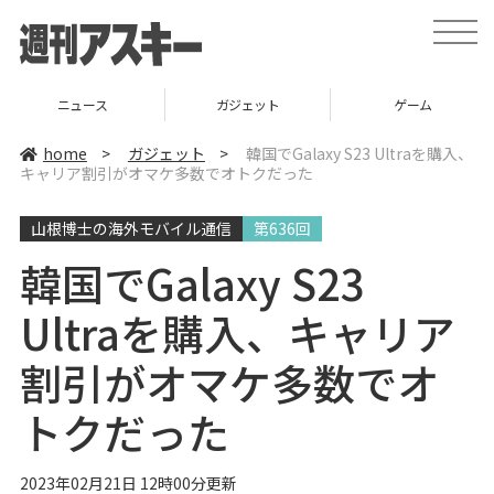
t
o
g
g
l
ニュース
ガジェット
ゲーム
e
n
a
home
>
ガジェット
>
韓国でGalaxy S23 Ultraを購入、
v
キャリア割引がオマケ多数でオトクだった
i
g
a
山根博士の海外モバイル通信
第636回
t
i
o
韓国でGalaxy S23
n
Ultraを購入、キャリア
割引がオマケ多数でオ
トクだった
2023年02月21日 12時00分更新