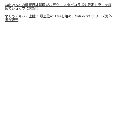
Galaxy S23の発売日は韓国がお祭り！ スタバコラボや限定カラーを求
めてショップに突撃！
早くもアキバに上陸！ 最上位のUltraを始め、Galaxy S23シリーズ海外
版が販売