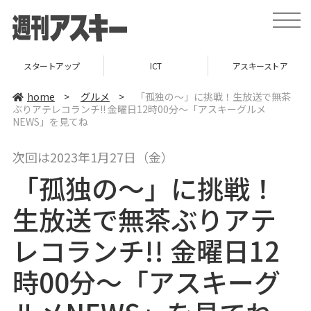
t
o
g
g
l
ICT
アスキーストア
インフォメーシ
e
n
a
home
>
グルメ
>
「孤独の～」に挑戦！生放送で無茶
v
ぶりアテレコランチ!! 金曜日12時00分～「アスキーグルメ
i
NEWS」を見てね
g
a
t
i
次回は2023年1月27日（金）
o
n
「孤独の～」に挑戦！
生放送で無茶ぶりアテ
レコランチ!! 金曜日12
時00分～「アスキーグ