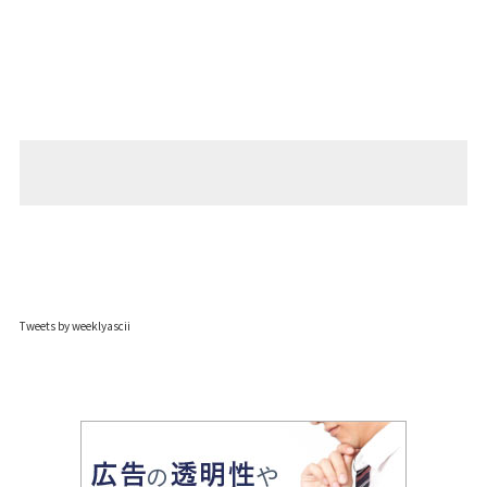
Tweets by weeklyascii