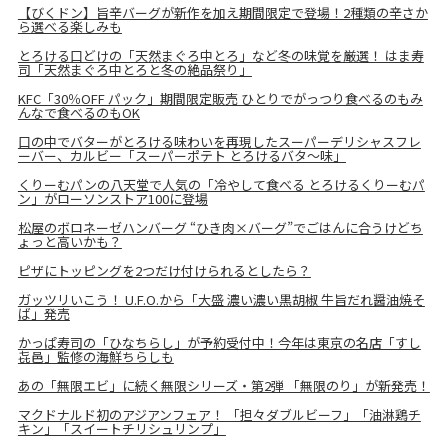
【びくドン】旨辛バーグが新作を加え期間限定で登場！2種類の辛さか
ら選べる楽しみも
とろける口どけの「天然まぐろ中とろ」など冬の味覚を厳選！ はま寿
司「天然まぐろ中とろと冬の絶品祭り」
KFC「30％OFF パック」期間限定販売 ひとりでがっつり食べるのもみ
んなで食べるのもOK
口の中でバターがとろける味わいを再現したスーパーデリシャスフレ
ーバー、カルビー「スーパーポテト とろけるバタ～味」
くりーむパンの八天堂で人気の「冷やして食べる とろけるくりーむパ
ン」がローソンストア100に登場
松屋のボロネーゼハンバーグ “ひき肉×バーグ”でごはんに合うけどち
ょっと高いかも？
ピザにトッピングを2つだけ付けられるとしたら？
ガッツリいこう！ U.F.O.から「大盛 濃い濃い黒胡椒 牛旨だれ醤油焼そ
ば」発売
かっぱ寿司の「ひなちらし」が予約受付中！今年は東京の名店「すし
㐂邑」監修の海鮮ちらしも
あの「無限エビ」に続く無限シリーズ・第2弾 「無限のり」が新発売！
マクドナルド初のアジアンフェア！ 「担々ダブルビーフ」「油淋鶏チ
キン」「スイートチリシュリンプ」