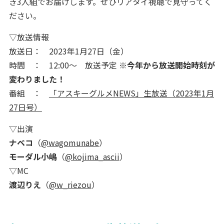
き3人組でお届けします。ぜひリアタイ視聴で見守ってく
ださい。
▽放送情報
放送日： 2023年1月27日（金）
時間 ： 12:00～ 放送予定
※今年から放送開始時刻が
変わりました！
番組 ：
「アスキーグルメNEWS」生放送（2023年1月
27日号）
▽出演
ナベコ
（
@wagomunabe
）
モーダル小嶋
（
@kojima_ascii
）
▽MC
渡辺りえ
（
@w_riezou
）