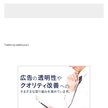
Tweets by weeklyascii