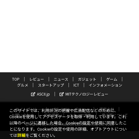
TOP
レビュー
ニュース
ガジェット
ゲーム
グルメ
スタートアップ
ICT
インフォメーション
ASCII.jp
MITテクノロジーレビュー
サイトポリシー
プライバシーポリシー
運営会社
このサイトでは、利用状況の把握や広告配信などのために、
お問い合わせ
広告掲載
スタッフ募集
電子版について
Cookieを使用してアクセスデータを取得・利用しています。これ
以降のページに遷移した場合、Cookieの設定や使用に同意したこ
©KADOKAWA ASCII Research Laboratories, Inc. 2026
とになります。Cookieの設定や使用の詳細、オプトアウトについ
ては
詳細
をご覧ください。