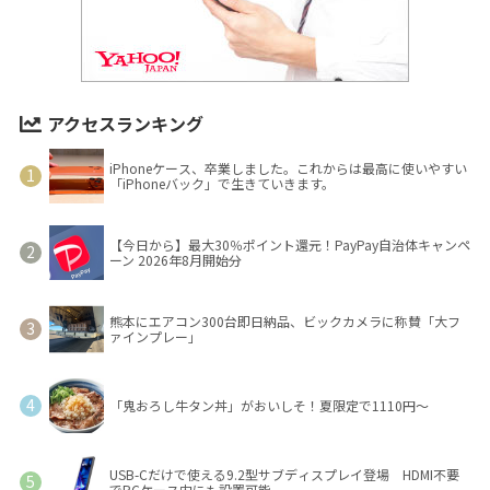
アクセスランキング
iPhoneケース、卒業しました。これからは最高に使いやすい
「iPhoneバック」で生きていきます。
【今日から】最大30％ポイント還元！PayPay自治体キャンペ
ーン 2026年8月開始分
熊本にエアコン300台即日納品、ビックカメラに称賛「大フ
ァインプレー」
「鬼おろし牛タン丼」がおいしそ！夏限定で1110円～
USB-Cだけで使える9.2型サブディスプレイ登場 HDMI不要
でPCケース内にも設置可能