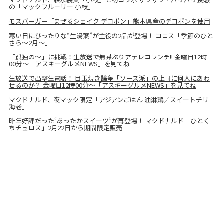
の「マックフルーリー 小枝」
モスバーガー「まぜるシェイク デコポン」熊本県産のデコポンを使用
寒い日にぴったりな“生湯葉”が主役の2品が登場！ ココス「季節のひと
さら～2月～」
「孤独の～」に挑戦！生放送で無茶ぶりアテレコランチ!! 金曜日12時
00分～「アスキーグルメNEWS」を見てね
生放送で凸撃生電話！ 目玉焼き論争「ソース派」の上司に何人にあわ
せるのか？ 金曜日12時00分～「アスキーグルメNEWS」を見てね
マクドナルド、夜マック限定「アジアンごはん 油淋鶏／スイートチリ
海老」
昨年好評だった“あったかスイーツ”が再登場！ マクドナルド「ひとく
ちチュロス」2月22日から期間限定販売