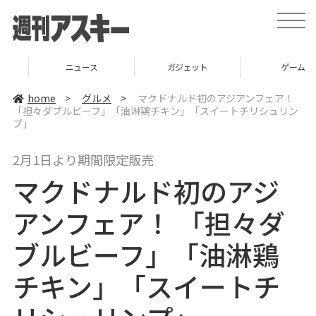
t
o
g
g
l
ニュース
ガジェット
ゲーム
e
n
a
home
>
グルメ
>
マクドナルド初のアジアンフェア！
v
「担々ダブルビーフ」「油淋鶏チキン」「スイートチリシュリン
i
プ」
g
a
t
i
2月1日より期間限定販売
o
n
マクドナルド初のアジ
アンフェア！ 「担々ダ
ブルビーフ」「油淋鶏
チキン」「スイートチ