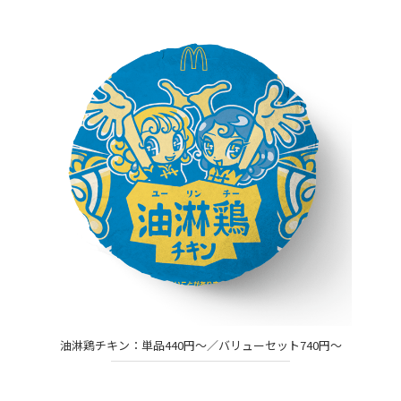
油淋鶏チキン：単品440円～／バリューセット740円～