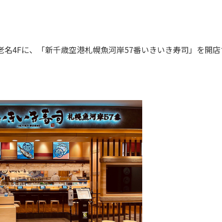
老名4Fに、「新千歳空港札幌魚河岸57番いきいき寿司」を開店