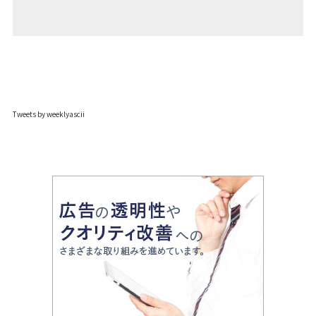
Tweets by weeklyascii