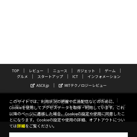
TOP
レビュー
ニュース
ガジェット
ゲーム
グルメ
スタートアップ
ICT
インフォメーション
ASCII.jp
MITテクノロジーレビュー
サイトポリシー
プライバシーポリシー
運営会社
このサイトでは、利用状況の把握や広告配信などのために、
お問い合わせ
広告掲載
スタッフ募集
電子版について
Cookieを使用してアクセスデータを取得・利用しています。これ
以降のページに遷移した場合、Cookieの設定や使用に同意したこ
©KADOKAWA ASCII Research Laboratories, Inc. 2026
とになります。Cookieの設定や使用の詳細、オプトアウトについ
ては
詳細
をご覧ください。