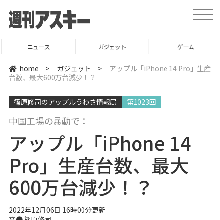
t
o
g
g
l
ニュース
ガジェット
ゲーム
e
n
a
home
>
ガジェット
>
アップル「iPhone 14 Pro」生産
v
台数、最大600万台減少！？
i
g
a
篠原修司のアップルうわさ情報局
第1023回
t
i
o
中国工場の暴動で：
n
アップル「iPhone 14
Pro」生産台数、最大
600万台減少！？
2022年12月06日 16時00分更新
文● 篠原修司