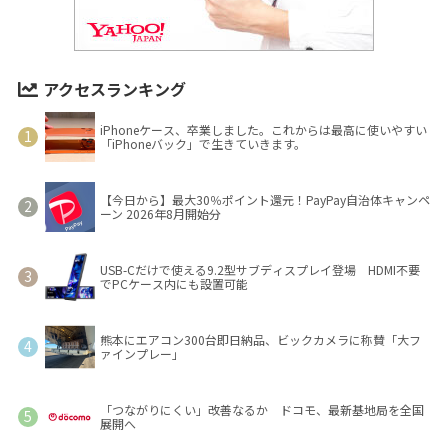
アクセスランキング
iPhoneケース、卒業しました。これからは最高に使いやすい
「iPhoneバック」で生きていきます。
【今日から】最大30％ポイント還元！PayPay自治体キャンペ
ーン 2026年8月開始分
USB-Cだけで使える9.2型サブディスプレイ登場 HDMI不要
でPCケース内にも設置可能
熊本にエアコン300台即日納品、ビックカメラに称賛「大フ
ァインプレー」
「つながりにくい」改善なるか ドコモ、最新基地局を全国
展開へ