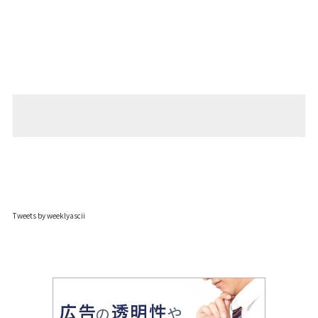
Tweets by weeklyascii