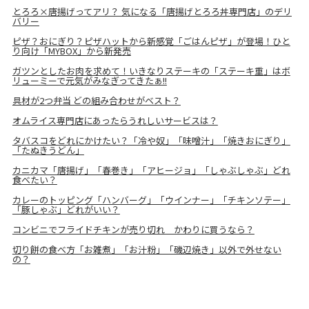
とろろ×唐揚げってアリ？ 気になる「唐揚げとろろ丼専門店」のデリ
バリー
ピザ？おにぎり？ピザハットから新感覚「ごはんピザ」が登場！ひと
り向け「MYBOX」から新発売
ガツンとしたお肉を求めて！いきなりステーキの「ステーキ重」はボ
リューミーで元気がみなぎってきたぁ!!
具材が2つ弁当 どの組み合わせがベスト？
オムライス専門店にあったらうれしいサービスは？
タバスコをどれにかけたい？「冷や奴」「味噌汁」「焼きおにぎり」
「たぬきうどん」
カニカマ「唐揚げ」「春巻き」「アヒージョ」「しゃぶしゃぶ」どれ
食べたい？
カレーのトッピング「ハンバーグ」「ウインナー」「チキンソテー」
「豚しゃぶ」どれがいい？
コンビニでフライドチキンが売り切れ かわりに買うなら？
切り餅の食べ方「お雑煮」「お汁粉」「磯辺焼き」以外で外せない
の？