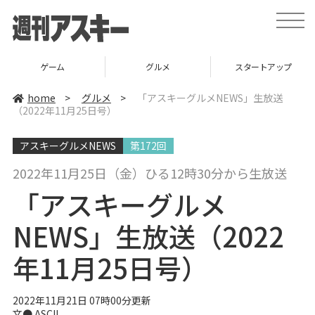
t
o
g
g
l
ゲーム
グルメ
スタートアップ
e
n
a
home
>
グルメ
>
「アスキーグルメNEWS」生放送
v
（2022年11月25日号）
i
g
a
アスキーグルメNEWS
第172回
t
i
o
2022年11月25日（金）ひる12時30分から生放送
n
「アスキーグルメ
NEWS」生放送（2022
年11月25日号）
2022年11月21日 07時00分更新
文● ASCII