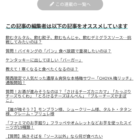
この連載の一覧へ
この記事の編集者は以下の記事をオススメしています
飲むタルタル、飲む餃子、飲むもんじゃ、飲むデミグラスソース…挑
戦してみたいのは？
質問！バイキングの「パン」食べ放題で重視したいのは？
ケンタッキーに出してほしい「バーガー」
教えて！寒くなると食べたくなるのは？
関西限定で人気だった濃厚＆爽快な本格梅サワー「CHOYA 梅リッチ」
通販開始！
質問！お酒が進みそうなのは？「さけるチーズカニカマ」「たっぷり
チーズちくわ」「とろけるチーズはんぺん」「ブルーチーズかまぼ
こ」
【誰が強そう？】モンブラン様、シュークリーム様、タルト・タタン
様、クレーム・ブリュレ様
「ファミマのお芋掘り」フラッペやオムレットなどお芋を使ったスイ
ーツが19種類！
【質問】焼きそばを「ソース以外」なら何が食べたい