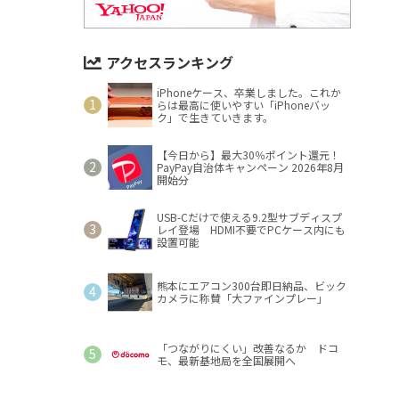
アクセスランキング
iPhoneケース、卒業しました。これか
らは最高に使いやすい「iPhoneバッ
ク」で生きていきます。
【今日から】最大30％ポイント還元！
PayPay自治体キャンペーン 2026年8月
開始分
USB-Cだけで使える9.2型サブディスプ
レイ登場 HDMI不要でPCケース内にも
設置可能
熊本にエアコン300台即日納品、ビック
カメラに称賛「大ファインプレー」
「つながりにくい」改善なるか ドコ
モ、最新基地局を全国展開へ