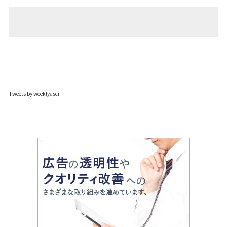
Tweets by weeklyascii