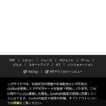
TOP
レビュー
ニュース
ガジェット
ゲーム
グルメ
スタートアップ
ICT
インフォメーション
ASCII.jp
MITテクノロジーレビュー
サイトポリシー
プライバシーポリシー
運営会社
このサイトでは、利用状況の把握や広告配信などのために、
お問い合わせ
広告掲載
スタッフ募集
電子版について
Cookieを使用してアクセスデータを取得・利用しています。これ
以降のページに遷移した場合、Cookieの設定や使用に同意したこ
©KADOKAWA ASCII Research Laboratories, Inc. 2026
とになります。Cookieの設定や使用の詳細、オプトアウトについ
ては
詳細
をご覧ください。