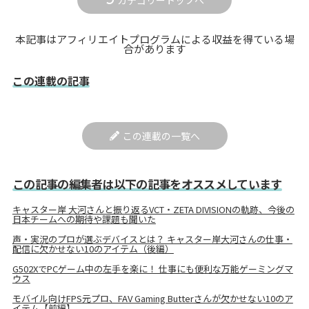
本記事はアフィリエイトプログラムによる収益を得ている場
合があります
この連載の記事
この連載の一覧へ
この記事の編集者は以下の記事をオススメしています
キャスター岸 大河さんと振り返るVCT・ZETA DIVISIONの軌跡、今後の
日本チームへの期待や課題も聞いた
声・実況のプロが選ぶデバイスとは？ キャスター岸大河さんの仕事・
配信に欠かせない10のアイテム（後編）
G502XでPCゲーム中の左手を楽に！ 仕事にも便利な万能ゲーミングマ
ウス
モバイル向けFPS元プロ、FAV Gaming Butterさんが欠かせない10のア
イテム【前編】