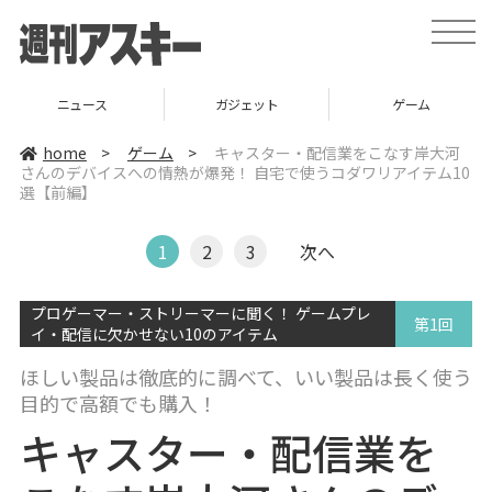
t
o
g
g
l
ニュース
ガジェット
ゲーム
e
n
a
home
>
ゲーム
>
キャスター・配信業をこなす岸大河
v
さんのデバイスへの情熱が爆発！ 自宅で使うコダワリアイテム10
i
選【前編】
g
a
t
i
1
2
3
次へ
o
n
プロゲーマー・ストリーマーに聞く！ ゲームプレ
第1回
イ・配信に欠かせない10のアイテム
ほしい製品は徹底的に調べて、いい製品は長く使う
目的で高額でも購入！
キャスター・配信業を