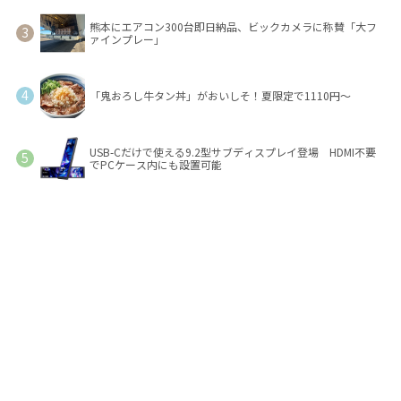
熊本にエアコン300台即日納品、ビックカメラに称賛「大フ
ァインプレー」
「鬼おろし牛タン丼」がおいしそ！夏限定で1110円～
USB-Cだけで使える9.2型サブディスプレイ登場 HDMI不要
でPCケース内にも設置可能