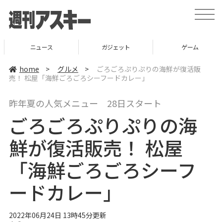
t
o
g
g
l
ニュース
ガジェット
ゲーム
e
n
a
home
>
グルメ
>
ごろごろぷりぷりの海鮮が復活販
v
売！ 松屋「海鮮ごろごろシーフードカレー」
i
g
a
昨年夏の人気メニュー 28日スタート
t
i
ごろごろぷりぷりの海
o
n
鮮が復活販売！ 松屋
「海鮮ごろごろシーフ
ードカレー」
2022年06月24日 13時45分更新