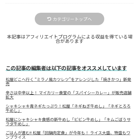
カテゴリートップへ
本記事はアフィリエイトプログラムによる収益を得ている場
合があります
この記事の編集者は以下の記事をオススメしています
松屋どこへ行く “ミラノ風カツレツ”をアレンジした「焼きかつ」新発
売
辛さは中辛以上！ マイカリー食堂の「スパイシーカレー」が販売店舗
拡大
シャキシャキ青ネギたっぷり！松屋「ネギねぎ牛めし」「ネギとろろ
牛めし」
松屋にシャキシャキ食感の新牛めし「ビビン牛めし」「キムごぼうサ
ラダ牛めし」
ごはんが進む!! 松屋「回鍋肉定食」が今年も！ ライス大盛、特盛もワ
ンプライス