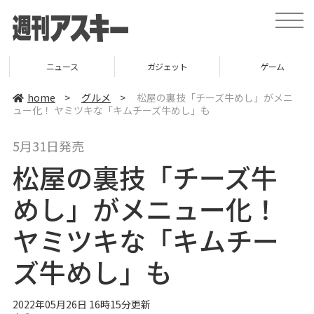
t
o
g
g
l
ニュース
ガジェット
ゲーム
e
n
a
home
>
グルメ
>
松屋の裏技「チーズ牛めし」がメニ
v
ュー化！ ヤミツキな「キムチーズ牛めし」も
i
g
a
5月31日発売
t
i
松屋の裏技「チーズ牛
o
n
めし」がメニュー化！
ヤミツキな「キムチー
ズ牛めし」も
2022年05月26日 16時15分更新