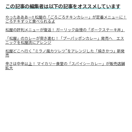
この記事の編集者は以下の記事をオススメしています
やったあああー!! 松屋の「ごろごろチキンカレー」が定番メニューに！
ごろチキずっと食べられるよ
松屋の評判メニューが復活！ ガーリック自慢の「ポークステーキ丼」
「松屋」のカレーが突き進む！「プーパッポンカレー」発売へ エス
ニックを松屋流にアレンジ
松屋どこへ行く “ミラノ風カツレツ”をアレンジした「焼きかつ」新発
売
辛さは中辛以上！ マイカリー食堂の「スパイシーカレー」が販売店舗
拡大