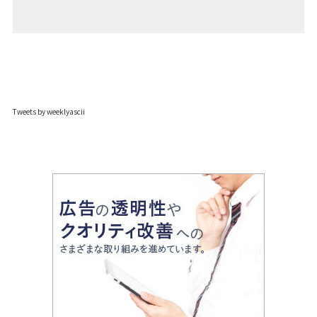
Tweets by weeklyascii