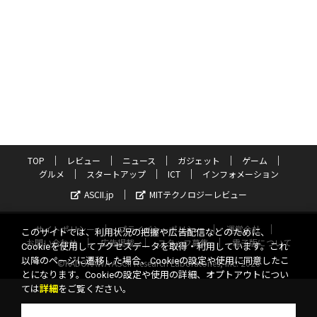
TOP
レビュー
ニュース
ガジェット
ゲーム
グルメ
スタートアップ
ICT
インフォメーション
ASCII.jp
MITテクノロジーレビュー
サイトポリシー
プライバシーポリシー
運営会社
このサイトでは、利用状況の把握や広告配信などのために、
お問い合わせ
広告掲載
スタッフ募集
電子版について
Cookieを使用してアクセスデータを取得・利用しています。これ
以降のページに遷移した場合、Cookieの設定や使用に同意したこ
©KADOKAWA ASCII Research Laboratories, Inc. 2026
とになります。Cookieの設定や使用の詳細、オプトアウトについ
ては
詳細
をご覧ください。