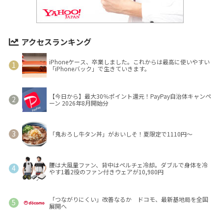
アクセスランキング
iPhoneケース、卒業しました。これからは最高に使いやすい
「iPhoneバック」で生きていきます。
【今日から】最大30％ポイント還元！PayPay自治体キャンペ
ーン 2026年8月開始分
「鬼おろし牛タン丼」がおいしそ！夏限定で1110円～
腰は大風量ファン、背中はペルチェ冷却。ダブルで身体を冷
やす1着2役のファン付きウェアが10,980円
「つながりにくい」改善なるか ドコモ、最新基地局を全国
展開へ