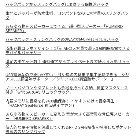
バックパックからスリングバッグに変身する個性派バッグ
生地とジッパーが防水仕様、コンパクトなのに大容量のスリングバッ
グ
あらゆる物をスピーカーにできる、超小型スピーカー 「HUMBIRD
SPEAKER」
バックパック・スリングバッグの2WAYで使い分けられるバッグ
呪術廻戦コラボデザイン！ 2万mAhの大容量で最大3台同時充電できる
モバイルバッテリー
満足のポケット数！ 通勤通学からプライベートまで使える万能リュッ
ク
USB電源なので使いやすい！ 膝や肩の内側まで集中温熱できる「シリ
アスLED膝温熱サポーター／シリアスLED肩温熱サポーター」
ノートパソコンやタブレットも余裕を持って収納、抗菌マスクケース
付き「w*lt SARGAS リュックサック」
内蔵メモリに音楽を約2400曲保存！ イヤホンだけで音楽再生
「HACRAY SeaHorse 骨伝導イヤホン」
あらゆる物をスピーカーに変える 音が大きく高音質な骨伝導スピーカ
ー 「HUMBIRD SPEAKER」
個人的な電子情報を保護してくれるRFID SAFE技術を採用したポケット
搭載のスリングバッグ