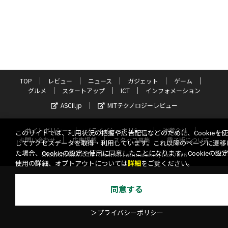
TOP
レビュー
ニュース
ガジェット
ゲーム
グルメ
スタートアップ
ICT
インフォメーション
ASCII.jp
MITテクノロジーレビュー
サイトポリシー
プライバシーポリシー
運営会社
このサイトでは、利用状況の把握や広告配信などのために、Cookieを
お問い合わせ
広告掲載
スタッフ募集
電子版について
してアクセスデータを取得・利用しています。これ以降のページに遷移
た場合、Cookieの設定や使用に同意したことになります。Cookieの設
©KADOKAWA ASCII Research Laboratories, Inc. 2026
使用の詳細、オプトアウトについては
詳細
をご覧ください。
同意する
＞プライバシーポリシー