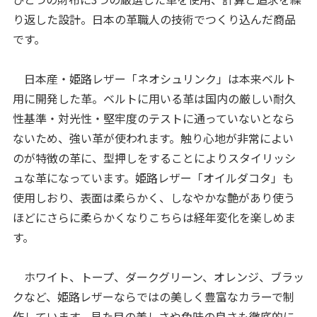
り返した設計。⽇本の⾰職⼈の技術でつくり込んだ商品
です。
日本産・姫路レザー「ネオシュリンク」は本来ベルト
用に開発した革。ベルトに用いる革は国内の厳しい耐久
性基準・対光性・堅牢度のテストに通っていないとなら
ないため、強い革が使われます。触り心地が非常によい
のが特徴の革に、型押しをすることによりスタイリッシ
ュな革になっています。姫路レザー「オイルダコタ」も
使用しおり、表面は柔らかく、しなやかな艶があり使う
ほどにさらに柔らかくなりこちらは経年変化を楽しめま
す。
ホワイト、トープ、ダークグリーン、オレンジ、ブラッ
クなど、姫路レザーならではの美しく豊富なカラーで制
作しています。見た目の美しさや色味の良さも徹底的に