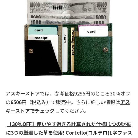
アスキーストア
では、参考価格9295円のところ30％オフ
の
6506円
（税込み）で販売中。さらに詳しい情報は
アス
キーストアでチェック
してください。
【30%OFF】使いやす過ぎる計算された仕様! 1つの財布
に3つの厳選した⾰を使⽤! Cortello(コルテロ)L字ファス