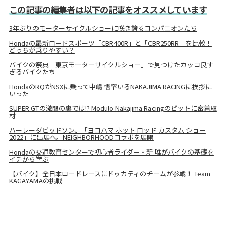
この記事の編集者は以下の記事をオススメしています
3年ぶりのモーターサイクルショーに咲き誇るコンパニオンたち
Hondaの最新ロードスポーツ「CBR400R」と「CBR250RR」を比較！
どっちが乗りやすい？
バイクの祭典「東京モーターサイクルショー」で見つけたカッコ良す
ぎるバイクたち
HondaのRQがNSXに乗って中嶋 悟率いるNAKAJIMA RACINGに挨拶に
いった
SUPER GTの激闘の裏では!? Modulo Nakajima Racingのピットに密着取
材
ハーレーダビッドソン、「ヨコハマ ホット ロッド カスタム ショー
2022」に出展へ。NEIGHBORHOODコラボを展開
Hondaの交通教育センターで初心者ライダー・新 唯がバイクの基礎を
イチから学ぶ
【バイク】全日本ロードレースにドゥカティのチームが参戦！ Team
KAGAYAMAの挑戦