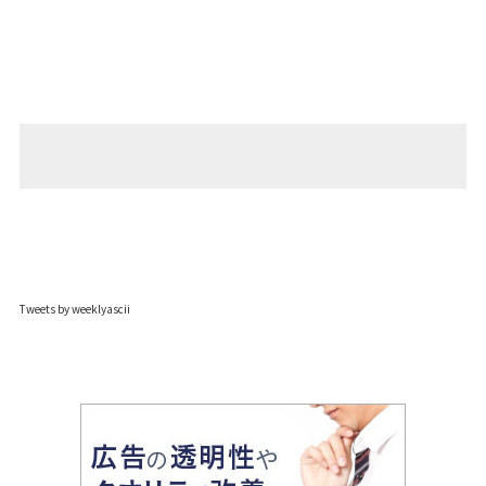
Tweets by weeklyascii