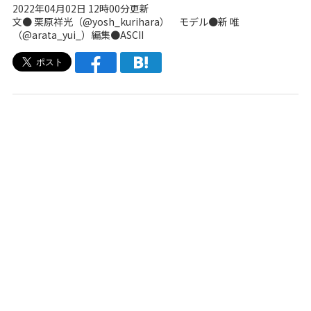
2022年04月02日 12時00分更新
文● 栗原祥光（
@yosh_kurihara
） モデル●新 唯
（
@arata_yui_
）編集●ASCII