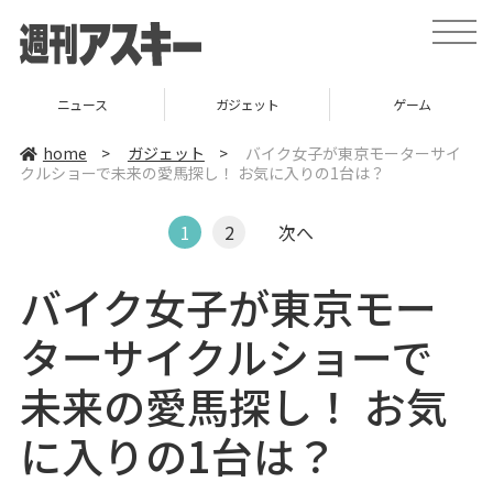
t
o
g
g
l
ニュース
ガジェット
ゲーム
e
n
a
home
>
ガジェット
>
バイク女子が東京モーターサイ
v
クルショーで未来の愛馬探し！ お気に入りの1台は？
i
g
a
t
1
2
次へ
i
o
n
バイク女子が東京モー
ターサイクルショーで
未来の愛馬探し！ お気
に入りの1台は？