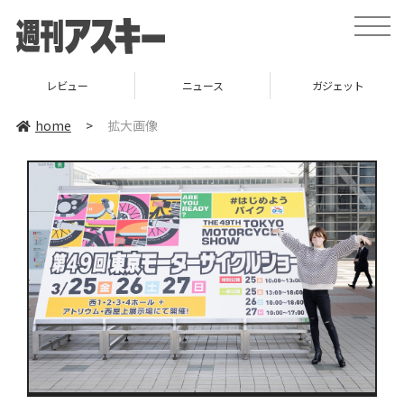
toggle
naviga
レビュー
ニュース
ガジェット
home
>
拡大画像