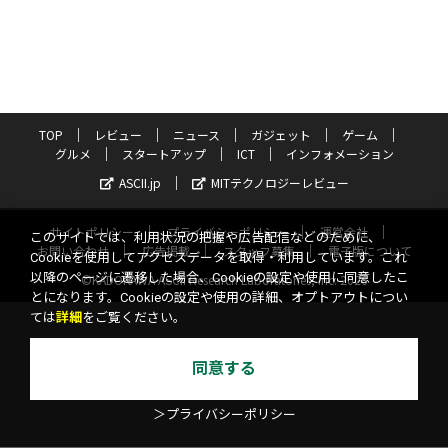
TOP
レビュー
ニュース
ガジェット
ゲーム
グルメ
スタートアップ
ICT
インフォメーション
ASCII.jp
MITテクノロジーレビュー
サイトポリシー
プライバシーポリシー
運営会社
このサイトでは、利用状況の把握や広告配信などのために、
お問い合わせ
広告掲載
スタッフ募集
電子版について
Cookieを使用してアクセスデータを取得・利用しています。これ
以降のページに遷移した場合、Cookieの設定や使用に同意したこ
©KADOKAWA ASCII Research Laboratories, Inc. 2026
とになります。Cookieの設定や使用の詳細、オプトアウトについ
ては
詳細
をご覧ください。
同意する
＞プライバシーポリシー