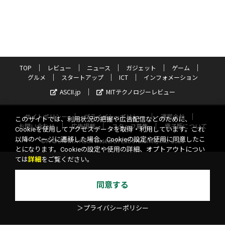
TOP
レビュー
ニュース
ガジェット
ゲーム
グルメ
スタートアップ
ICT
インフォメーション
ASCII.jp
MITテクノロジーレビュー
サイトポリシー
プライバシーポリシー
運営会社
このサイトでは、利用状況の把握や広告配信などのために、
お問い合わせ
広告掲載
スタッフ募集
電子版について
Cookieを使用してアクセスデータを取得・利用しています。これ
以降のページに遷移した場合、Cookieの設定や使用に同意したこ
©KADOKAWA ASCII Research Laboratories, Inc. 2026
とになります。Cookieの設定や使用の詳細、オプトアウトについ
ては
詳細
をご覧ください。
同意する
＞プライバシーポリシー