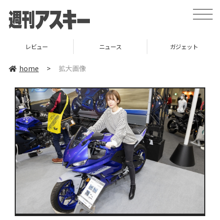
toggle
naviga
レビュー
ニュース
ガジェット
home
>
拡大画像