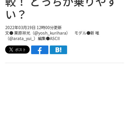
較！ どっちが乗りやす
い？
2022年03月19日 12時00分更新
文● 栗原祥光（
@yosh_kurihara
） モデル●新 唯
（
@arata_yui_
）編集●ASCII