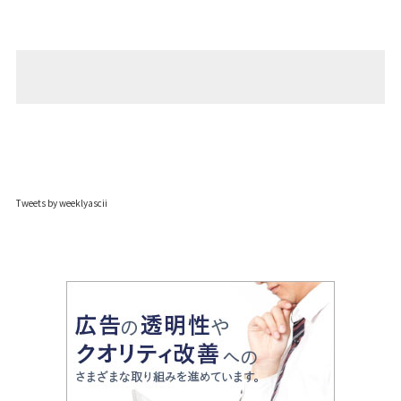
Tweets by weeklyascii