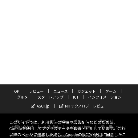
TOP
レビュー
ニュース
ガジェット
ゲーム
グルメ
スタートアップ
ICT
インフォメーション
ASCII.jp
MITテクノロジーレビュー
サイトポリシー
プライバシーポリシー
運営会社
このサイトでは、利用状況の把握や広告配信などのために、
お問い合わせ
広告掲載
スタッフ募集
電子版について
Cookieを使用してアクセスデータを取得・利用しています。これ
以降のページに遷移した場合、Cookieの設定や使用に同意したこ
©KADOKAWA ASCII Research Laboratories, Inc. 2026