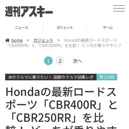
t
o
g
g
l
ニュース
ガジェット
ゲーム
e
n
a
home
>
ガジェット
>
Hondaの最新ロードスポーツ
v
「CBR400R」と「CBR250RR」を比較！ どっちが乗りやすい？
i
g
a
t
1
2
次へ
i
o
n
あのクルマに乗りたい！ 話題のクルマ試乗レポ
第214回
Hondaの最新ロードス
ポーツ「CBR400R」と
「CBR250RR」を比