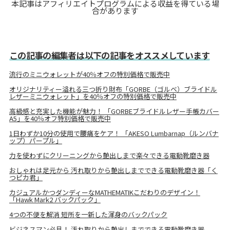
本記事はアフィリエイトプログラムによる収益を得ている場
合があります
この記事の編集者は以下の記事をオススメしています
流行のミニウォレットが40％オフの特別価格で販売中
オリジナリティー溢れる三つ折り財布「GORBE（ゴルベ）ブライドル
レザーミニウォレット」を40％オフの特別価格で販売中
高級感と充実した機能が魅力！ 「GORBEブライドルレザー手帳カバー
A5」を40％オフ特別価格で販売中
1日わずか10分の使用で腰痛をケア！ 「AKESO Lumbarnap（ルンバナ
ップ）パープル」
力を使わずにクリーニングから艶出しまで楽々できる電動靴磨き器
おしゃれは足元から 汚れ取りから艶出しまでできる電動靴磨き器「く
つピカ君」
カジュアルかつダンディーなMATHEMATIKこだわりのデザイン！
「Hawk Mark2 バックパック」
4つの不便を解消 短所を一新した渾身のバックパック
ビジネスマン必見！ 汚れ取りから艶出しまでできる電動靴磨き器