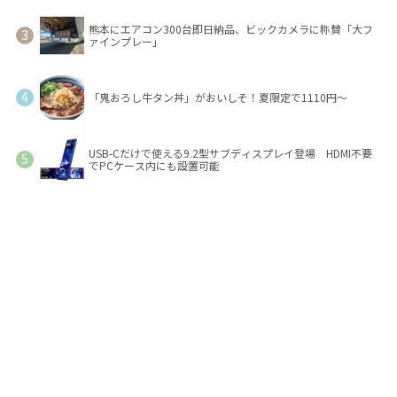
熊本にエアコン300台即日納品、ビックカメラに称賛「大フ
ァインプレー」
「鬼おろし牛タン丼」がおいしそ！夏限定で1110円～
USB-Cだけで使える9.2型サブディスプレイ登場 HDMI不要
でPCケース内にも設置可能