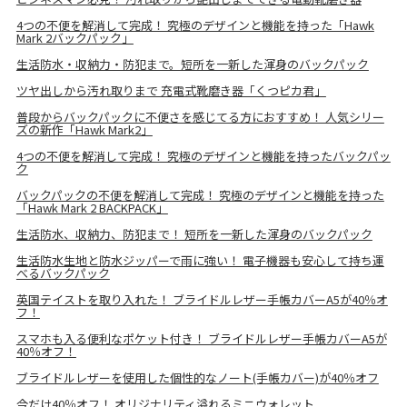
4つの不便を解消して完成！ 究極のデザインと機能を持った「Hawk
Mark 2バックパック」
生活防水・収納力・防犯まで。短所を一新した渾身のバックパック
ツヤ出しから汚れ取りまで 充電式靴磨き器「くつピカ君」
普段からバックパックに不便さを感じてる方におすすめ！ 人気シリー
ズの新作「Hawk Mark2」
4つの不便を解消して完成！ 究極のデザインと機能を持ったバックパッ
ク
バックパックの不便を解消して完成！ 究極のデザインと機能を持った
「Hawk Mark 2 BACKPACK」
生活防水、収納力、防犯まで！ 短所を一新した渾身のバックパック
生活防水生地と防水ジッパーで雨に強い！ 電子機器も安心して持ち運
べるバックパック
英国テイストを取り入れた！ ブライドルレザー手帳カバーA5が40％オ
フ！
スマホも入る便利なポケット付き！ ブライドルレザー手帳カバーA5が
40％オフ！
ブライドルレザーを使用した個性的なノート(手帳カバー)が40％オフ
今だけ40％オフ！ オリジナリティ溢れるミニウォレット