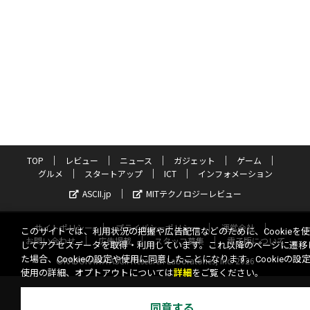
TOP
レビュー
ニュース
ガジェット
ゲーム
グルメ
スタートアップ
ICT
インフォメーション
ASCII.jp
MITテクノロジーレビュー
サイトポリシー
プライバシーポリシー
運営会社
このサイトでは、利用状況の把握や広告配信などのために、Cookieを
お問い合わせ
広告掲載
スタッフ募集
電子版について
してアクセスデータを取得・利用しています。これ以降のページに遷移
た場合、Cookieの設定や使用に同意したことになります。Cookieの設
©KADOKAWA ASCII Research Laboratories, Inc. 2026
使用の詳細、オプトアウトについては
詳細
をご覧ください。
同意する