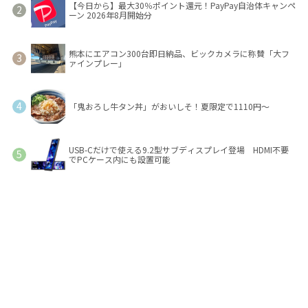
【今日から】最大30％ポイント還元！PayPay自治体キャンペ
ーン 2026年8月開始分
熊本にエアコン300台即日納品、ビックカメラに称賛「大フ
ァインプレー」
「鬼おろし牛タン丼」がおいしそ！夏限定で1110円～
USB-Cだけで使える9.2型サブディスプレイ登場 HDMI不要
でPCケース内にも設置可能