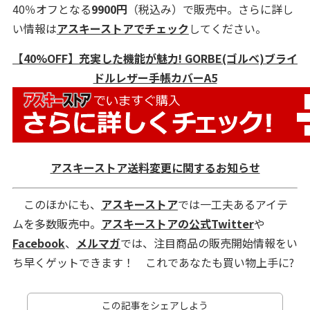
40％オフとなる
9900円
（税込み）で販売中。さらに詳し
い情報は
アスキーストアでチェック
してください。
【40%OFF】充実した機能が魅力! GORBE(ゴルベ)ブライ
ドルレザー手帳カバーA5
アスキーストア送料変更に関するお知らせ
このほかにも、
アスキーストア
では一工夫あるアイテ
ムを多数販売中。
アスキーストアの公式Twitter
や
Facebook
、
メルマガ
では、注目商品の販売開始情報をい
ち早くゲットできます！ これであなたも買い物上手に?
この記事をシェアしよう