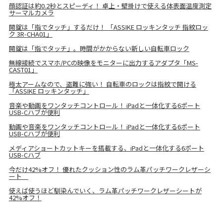
顔認証は約0.2秒とスピーディ！ 卓上・壁掛けで使える体表面温度測定
サーマルカメラ
開錠は「指でタッチ」するだけ！ 「ASSIKE ロッキンタッチ 指紋ロッ
ク 3R-CHA01」
開錠は「指でタッチ」。時間がかからない新しい自転車ロック
無線接続でスマホ/PCの映像をモニターに出力するアダプタ「MS-
CAST01」
極太アームなので、盗難に強い！ 自転車のロックは指紋で開ける
「ASSIKE ロッキンタッチ」
音楽や動画をワンタッチコントロール！ iPadと一体化する6ポート
USB-Cハブが便利
動画や音楽をワンタッチコントロール！ iPadと一体化する6ポート
USB-Cハブが便利
メディアショートカットキーを搭載する、iPadと一体化する6ポート
USB-Cハブ
今だけ42%オフ！ 優れたクッション性のラム革パッチワークレザーシ
ート
使えば使うほど馴染んでいく、ラム革パッチワークレザーシートが
42%オフ！