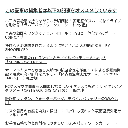
この記事の編集者は以下の記事をオススメしています
本革の高級感を持ちながらお手頃価格！ 安定感がスムーズなドライブ
を助ける「ラム革パッチワークカーシート2枚組」
音楽や動画をワンタッチコントロール！ iPadと一体化する6ポート
USB-Cハブ
快適な入浴時間を過ごせるように開発された入浴補助器具「BV
SHOWER ARM」
ソーラー充電＆LEDランタン＆モバイルバッテリーの3Way！
「SHINING WATER BAG」
サーマルカメラを設置し入館時の検温管理を徹底！ AIによる顔認識機
能で精度の高い計測を実現した「体表面温度測定サーマルカメラ3R-
TMC05」（3月上旬）
PCやスマホの画面を大画面TVなどにワイヤレスで転送！ ワイヤレスア
ダプター「CAST BACK（MS-CAST01）」販売中
新感覚ランタン、ウォーターバッグ、モバイルバッテリーの3WAY活
用!!
マスク着用の有無を自動で検出！ コスパにも優れた体表面温度測定サ
ーマルカメラ
お手頃価格で体とお財布にやさしい ラム革パッチワークカーシート