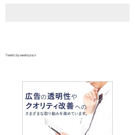
Tweets by weeklyascii