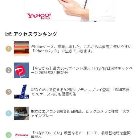
アクセスランキング
iPhoneケース、卒業しました。これからは最高に使いやすい
「iPhoneバック」で生きていきます。
【今日から】最大30％ポイント還元！PayPay自治体キャンペ
ーン 2026年8月開始分
USB-Cだけで使える9.2型サブディスプレイ登場 HDMI不要
でPCケース内にも設置可能
熊本にエアコン300台即日納品、ビックカメラに称賛「大フ
ァインプレー」
「つながりにくい」改善なるか ドコモ、最新基地局を全国
展開へ