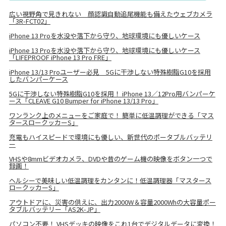
広い視野角で見きれない 顔認識自動追尾機能も備えたウェブカメラ
「3R-FCT02」
iPhone 13 Proを水没や落下から守り、地球環境にも優しいケース
iPhone 13 Proを水没や落下から守り、地球環境にも優しいケース
「LIFEPROOF iPhone 13 Pro FRE」
iPhone 13/13 Proユーザー必見 5Gに干渉しない特殊樹脂G10を採用
したバンパーケース
5Gに干渉しない特殊樹脂G10を採用！ iPhone 13／12Pro用バンパーケ
ース「CLEAVE G10 Bumper for iPhone 13/13 Pro」
ワンランク上のメニューをご家庭で！ 簡単に低温調理ができる「マス
タースロークッカーS」
充電もハイスピードで環境にも優しい、新世代のポータブルバッテリ
ー
VHSや8mmビデオカメラ、DVDや昔のゲーム機の映像をボタン一つで
録画！
ヘルシーで美味しい低温調理をカンタンに！低温調理器「マスタース
ロークッカーS」
アウトドアに、災害の供えに、出力2000W＆容量2000Whの大容量ポー
タブルバッテリー「AS2K-JP」
パソコン不要！ VHSデッキの映像をこれ1台でデジタルデータに変換！