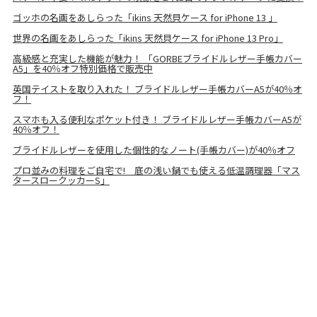
ゴッホの名画をあしらった「ikins 天然貝ケース for iPhone 13 」
世界の名画をあしらった「ikins 天然貝ケース for iPhone 13 Pro」
高級感と充実した機能が魅力！ 「GORBEブライドルレザー手帳カバー
A5」を40％オフ特別価格で販売中
英国テイストを取り入れた！ ブライドルレザー手帳カバーA5が40％オ
フ！
スマホも入る便利なポケット付き！ ブライドルレザー手帳カバーA5が
40％オフ！
ブライドルレザーを使用した個性的なノート(手帳カバー)が40％オフ
プロ並みの料理をご自宅で! 底の浅い鍋でも使える低温調理器「マス
タースロークッカーS」