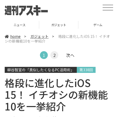
t
o
g
g
l
ニュース
ガジェット
ゲーム
e
n
a
home
>
ガジェット
>
格段に進化したiOS 15！ イチオ
v
シの新機能10を一挙紹介
i
g
a
t
1
2
次へ
i
o
n
柳谷智宣の「真似したくなるPC活用術」
第338回
格段に進化したiOS
15！ イチオシの新機能
10を一挙紹介