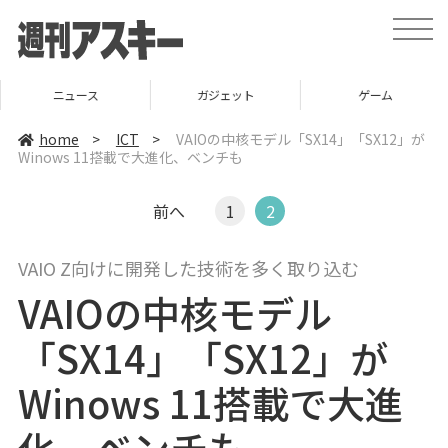
t
o
g
g
l
ニュース
ガジェット
ゲーム
e
n
a
home
>
ICT
>
VAIOの中核モデル「SX14」「SX12」が
v
Winows 11搭載で大進化、ベンチも
i
g
a
t
前へ
1
2
i
o
n
VAIO Z向けに開発した技術を多く取り込む
VAIOの中核モデル
「SX14」「SX12」が
Winows 11搭載で大進
化、ベンチも