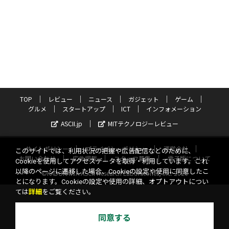
TOP
レビュー
ニュース
ガジェット
ゲーム
グルメ
スタートアップ
ICT
インフォメーション
ASCII.jp
MITテクノロジーレビュー
サイトポリシー
プライバシーポリシー
運営会社
このサイトでは、利用状況の把握や広告配信などのために、
お問い合わせ
広告掲載
スタッフ募集
電子版について
Cookieを使用してアクセスデータを取得・利用しています。これ
以降のページに遷移した場合、Cookieの設定や使用に同意したこ
©KADOKAWA ASCII Research Laboratories, Inc. 2026
とになります。Cookieの設定や使用の詳細、オプトアウトについ
ては
詳細
をご覧ください。
同意する