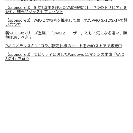
【sponsored】 創立7周年を迎えたVAIO株式会社「7つのトリビア」を
紹介、非売品グッズもプレゼント
【sponsored】 VAIO Zの技術を継承して生まれたVAIO SX12/SX14の賢
い選び方
新VAIO SXシリーズ登場、「VAIO Zユーザー」として気になる違い、勝
色は選ぶべき？
“VAIO×モレスキン”コラボ限定仕様のノートをVAIOストアで販売中
【sponsored】 モビリティに適したWindows 11マシンの本命「VAIO
SX14」を買う