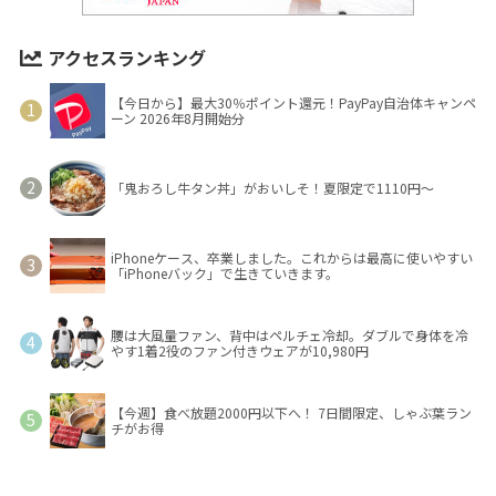
アクセスランキング
【今日から】最大30％ポイント還元！PayPay自治体キャンペ
ーン 2026年8月開始分
「鬼おろし牛タン丼」がおいしそ！夏限定で1110円～
iPhoneケース、卒業しました。これからは最高に使いやすい
「iPhoneバック」で生きていきます。
腰は大風量ファン、背中はペルチェ冷却。ダブルで身体を冷
やす1着2役のファン付きウェアが10,980円
【今週】食べ放題2000円以下へ！ 7日間限定、しゃぶ葉ラン
チがお得